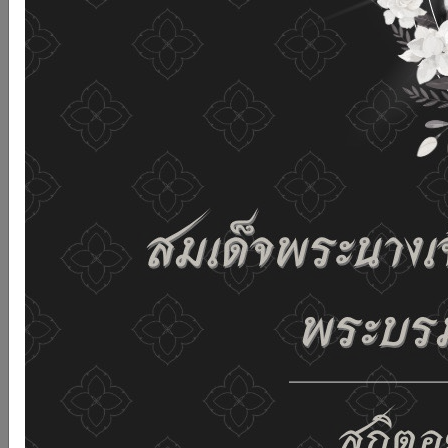
and improving the website. If you use this website
without changing any settings it means that you agree
to receive cookies on the website and our privacy
policy.
See details
Accept all
02-659-6811
saraban@dop.mail.go.th
Change display settings
ก-
ก
ก+
C
C
C