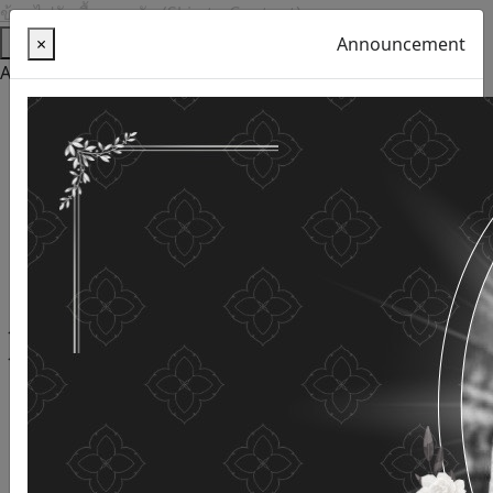
ข้ามไปยังเนื้อหาหลัก (Skip to Content)
Help
×
Announcement
Accessibility Tools
Thai language
English
Increase the font size
Reduce font size
Normal font size
High Definition
Negative sharpness
Normal Definition
Open and read with voice
Turn off voice reading
Site map
This website uses cookies
(Cookies)
The Department of Older Persons Affairs
values ​​your
personal information for the purpose of developing