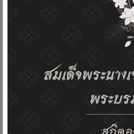
เว็บไซต์นี้โดยไม่มีการปรับตั้งค่าใดๆ แสดงว่าท่านยินยอมที่จะ
รับคุกกี้บนเว็บไซต์ และนโยบายสิทธิส่วนบุคคลของเรา
ดูรายละเอียด
ยอมรับทั้งหมด
02-659-6811
saraban@dop.mail.go.th
เปลี่ยนการแสดงผล
ก-
ก
ก+
C
C
C