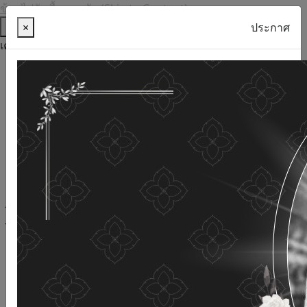
ข้ามไปยังเนื้อหาหลัก (Skip to Content)
ช่วยเหลือ
×
ประกาศ
เครื่องมือการเข้าถึง
ภาษาไทย
ภาษาอังกฤษ
เพิ่มขนาดตัวอักษร
ลดขนาดตัวอักษร
ขนาดตัวอักษรปกติ
ความคมชัดสูง
ความคมชัดเชิงลบ
ความคมชัดปกติ
เปิดอ่านด้วยเสียง
ปิดอ่านด้วยเสียง
ผังเว็บไซต์
เว็บไซต์นี้ใช้คุกกี้
(Cookies)
กรมกิจการผู้สูงอายุ
ให้ความสำคัญต่อข้อมูลส่วนบุคคลของ
ท่าน เพื่อการพัฒนาและปรับปรุงเว็บไซต์ หากท่านใช้บริการ