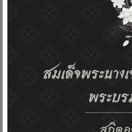
เว็บไซต์นี้โดยไม่มีการปรับตั้งค่าใดๆ แสดงว่าท่านยินยอมที่จะ
รับคุกกี้บนเว็บไซต์ และนโยบายสิทธิส่วนบุคคลของเรา
ดูรายละเอียด
ยอมรับทั้งหมด
02-659-6811
saraban@dop.mail.go.th
เปลี่ยนการแสดงผล
ก-
ก
ก+
C
C
C