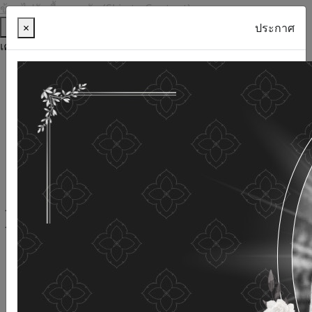
ข้ามไปยังเนื้อหาหลัก (Skip to Content)
ช่วยเหลือ
×
ประกาศ
เครื่องมือการเข้าถึง
ภาษาไทย
ภาษาอังกฤษ
เพิ่มขนาดตัวอักษร
ลดขนาดตัวอักษร
ขนาดตัวอักษรปกติ
ความคมชัดสูง
ความคมชัดเชิงลบ
ความคมชัดปกติ
เปิดอ่านด้วยเสียง
ปิดอ่านด้วยเสียง
ผังเว็บไซต์
เว็บไซต์นี้ใช้คุกกี้
(Cookies)
กรมกิจการผู้สูงอายุ
ให้ความสำคัญต่อข้อมูลส่วนบุคคลของ
ท่าน เพื่อการพัฒนาและปรับปรุงเว็บไซต์ หากท่านใช้บริการ