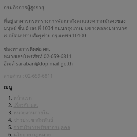
กรมกิจการผู้สูงอายุ
ที่อยู่ อาคารกระทรวงการพัฒนาสังคมและความมั่นคงของ
มนุษย์ ชั้น 6 เลขที่ 1034 ถนนกรุงเกษม แขวงคลองมหานาค
เขตป้อมปราบศัตรูพ่าย กรุงเทพฯ 10100
ช่องทางการติดต่อ ผส.
หมายเลขโทรศัพท์ 02-659-6811
อีเมล์
saraban@dop.mail.go.th
สายด่วน : 02-659-6811
เมนู
หน้าแรก
เกี่ยวกับ ผส.
หน่วยงานภายใน
ข่าวประชาสัมพันธ์
การบริหารทรัพยากรบุคคล
นโยบาย กฎหมาย