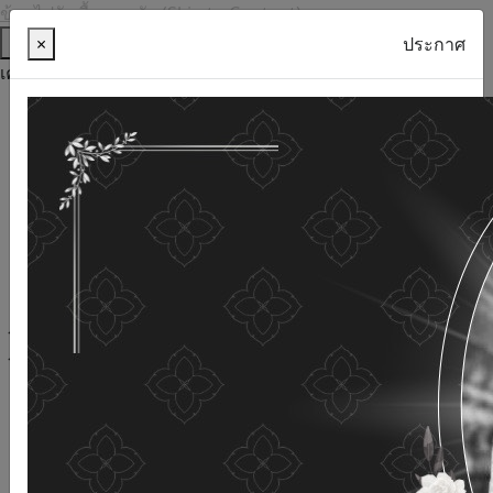
ข้ามไปยังเนื้อหาหลัก (Skip to Content)
ช่วยเหลือ
×
ประกาศ
เครื่องมือการเข้าถึง
ภาษาไทย
ภาษาอังกฤษ
เพิ่มขนาดตัวอักษร
ลดขนาดตัวอักษร
ขนาดตัวอักษรปกติ
ความคมชัดสูง
ความคมชัดเชิงลบ
ความคมชัดปกติ
เปิดอ่านด้วยเสียง
ปิดอ่านด้วยเสียง
ผังเว็บไซต์
เว็บไซต์นี้ใช้คุกกี้
(Cookies)
กรมกิจการผู้สูงอายุ
ให้ความสำคัญต่อข้อมูลส่วนบุคคลของ
ท่าน เพื่อการพัฒนาและปรับปรุงเว็บไซต์ หากท่านใช้บริการ