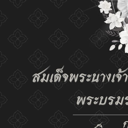
เปลี่ยนการแสดงผล
ก-
ก
ก+
C
C
C