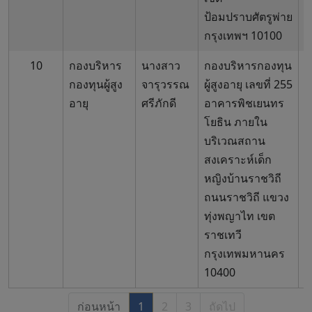
ป้อมปราบศัตรูพ่าย
กรุงเทพฯ 10100
10
กองบริหาร
นางสาว
กองบริหารกองทุน
0
กองทุนผู้สูง
จารุวรรณ
ผู้สูงอายุ เลขที่ 255
อายุ
ศรีภักดี
อาคารพิชเยนทร
โยธิน ภายใน
บริเวณสถาน
สงเคราะห์เด็ก
หญิงบ้านราชวิถี
ถนนราชวิถี แขวง
ทุ่งพญาไท เขต
ราชเทวี
กรุงเทพมหานคร
10400
ก่อนหน้า
1
2
3
ถัดไป