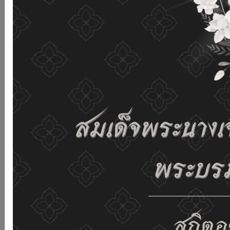
and improving the website. If you use this website
without changing any settings it means that you agree
to receive cookies on the website and our privacy
policy.
See details
Accept all
02-659-6811
saraban@dop.mail.go.th
Change display settings
ก-
ก
ก+
C
C
C