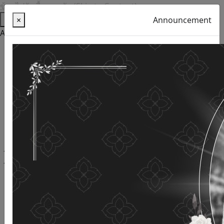
ข้ามไปยังเนื้อหาหลัก (Skip to Content)
Help
×
Announcement
Accessibility Tools
Thai language
English
Increase the font size
Reduce font size
Normal font size
High Definition
Negative sharpness
Normal Definition
Open and read with voice
Turn off voice reading
Site map
This website uses cookies
(Cookies)
The Department of Older Persons Affairs
values ​​your
personal information for the purpose of developing