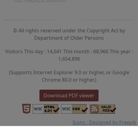
© All rights reserved under the Copyright Act by
Department of Older Persons
Visitors This day : 14,041 This month : 68,966 This year :
1,654,896
(Supports Internet Explorer 9.0 or higher, or Google
Chrome 80.0 or higher.)
Download PDF viewer
Icons : Designed by Freepik