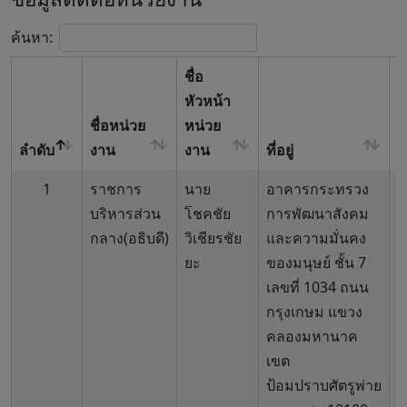
ค้นหา:
ชื่อ
หัวหน้า
ชื่อหน่วย
หน่วย
เ
ลำดับ
งาน
งาน
ที่อยู่
โ
1
ราชการ
นาย
อาคารกระทรวง
0
บริหารส่วน
โชคชัย
การพัฒนาสังคม
6
กลาง(อธิบดี)
วิเชียรชัย
และความมั่นคง
ยะ
ของมนุษย์ ชั้น 7
เลขที่ 1034 ถนน
กรุงเกษม แขวง
คลองมหานาค
เขต
ป้อมปราบศัตรูพ่าย