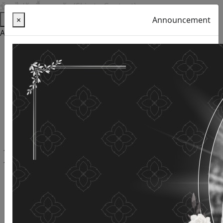
ข้ามไปยังเนื้อหาหลัก (Skip to Content)
Help
×
Announcement
Accessibility Tools
Thai language
English
Increase the font size
Reduce font size
Normal font size
High Definition
Negative sharpness
Normal Definition
Open and read with voice
Turn off voice reading
Site map
This website uses cookies
(Cookies)
The Department of Older Persons Affairs
values ​​your
personal information for the purpose of developing