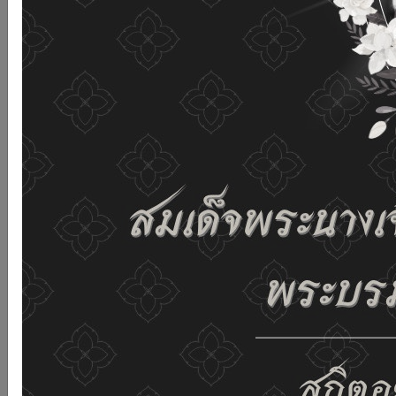
and improving the website. If you use this website
without changing any settings it means that you agree
to receive cookies on the website and our privacy
policy.
See details
Accept all
02-659-6811
saraban@dop.mail.go.th
Change display settings
ก-
ก
ก+
C
C
C