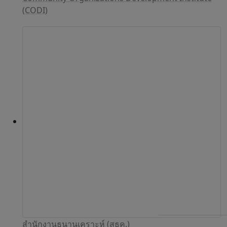
(CODI)
สำนักงานธนานุเคราะห์ (สธค.)