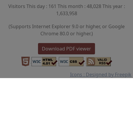
Visitors This day : 161 This month : 48,028 This year :
1,633,958
(Supports Internet Explorer 9.0 or higher, or Google
Chrome 80.0 or higher.)
Download PDF viewer
Icons : Designed by Freepik