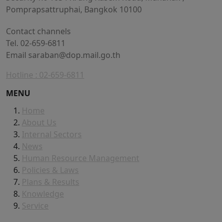
Pomprapsattruphai, Bangkok 10100
Contact channels
Tel. 02-659-6811
Email
saraban@dop.mail.go.th
Hotline : 02-659-6811
MENU
Home
About Us
Internal Sectors
News
Human Resource Management
Policies & Laws
Plans & Results
Knowledge
Service