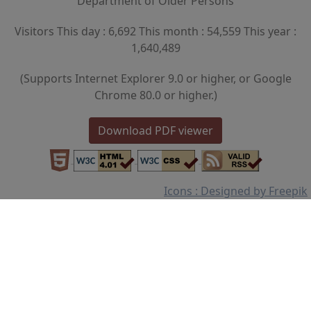
Department of Older Persons
Visitors This day : 6,692 This month : 54,559 This year :
1,640,489
(Supports Internet Explorer 9.0 or higher, or Google
Chrome 80.0 or higher.)
Download PDF viewer
Icons : Designed by Freepik