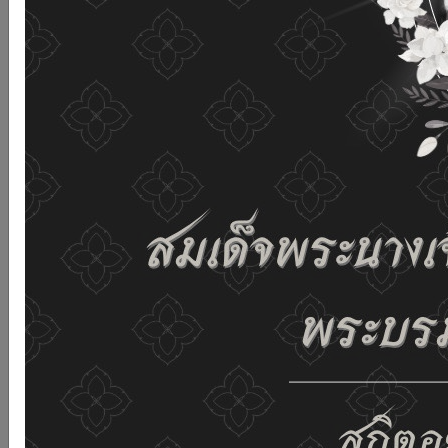
and improving the website. If you use this website
without changing any settings it means that you agree
to receive cookies on the website and our privacy
policy.
See details
Accept all
02-659-6811
saraban@dop.mail.go.th
Change display settings
ก-
ก
ก+
C
C
C