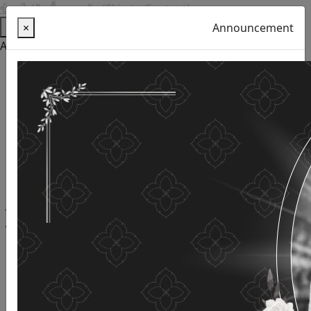
ข้ามไปยังเนื้อหาหลัก (Skip to Content)
Help
×
Announcement
Accessibility Tools
Thai language
English
Increase the font size
Reduce font size
Normal font size
High Definition
Negative sharpness
Normal Definition
Open and read with voice
Turn off voice reading
Site map
This website uses cookies
(Cookies)
The Department of Older Persons Affairs
values ​​your
personal information for the purpose of developing