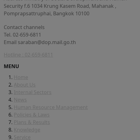
Security f.6 1034 Krung Kasem Road, Mahanak ,
Pomprapsattruphai, Bangkok 10100
Contact channels
Tel. 02-659-6811
Email
saraban@dop.mail.go.th
Hotline : 02-659-6811
MENU
Home
About Us
Internal Sectors
News
Human Resource Management
Policies & Laws
Plans & Results
Knowledge
Service