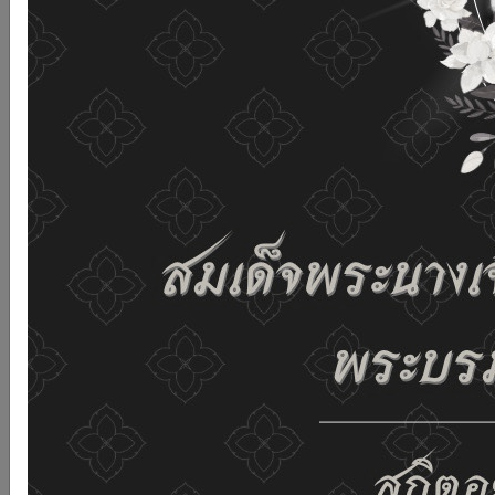
and improving the website. If you use this website
without changing any settings it means that you agree
to receive cookies on the website and our privacy
policy.
See details
Accept all
02-659-6811
saraban@dop.mail.go.th
Change display settings
ก-
ก
ก+
C
C
C