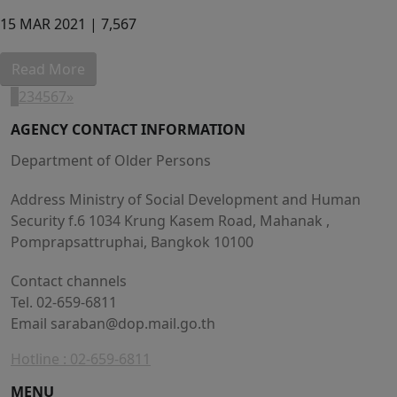
15 MAR 2021 |
7,567
Read More
1
2
3
4
5
6
7
»
AGENCY CONTACT INFORMATION
Department of Older Persons
Address Ministry of Social Development and Human
Security f.6 1034 Krung Kasem Road, Mahanak ,
Pomprapsattruphai, Bangkok 10100
Contact channels
Tel. 02-659-6811
Email
saraban@dop.mail.go.th
Hotline : 02-659-6811
MENU