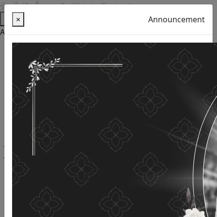
ข้ามไปยังเนื้อหาหลัก (Skip to Content)
Help
×
Announcement
Accessibility Tools
Thai language
English
Increase the font size
Reduce font size
Normal font size
High Definition
Negative sharpness
Normal Definition
Open and read with voice
Turn off voice reading
Site map
This website uses cookies
(Cookies)
The Department of Older Persons Affairs
values ​​your
personal information for the purpose of developing