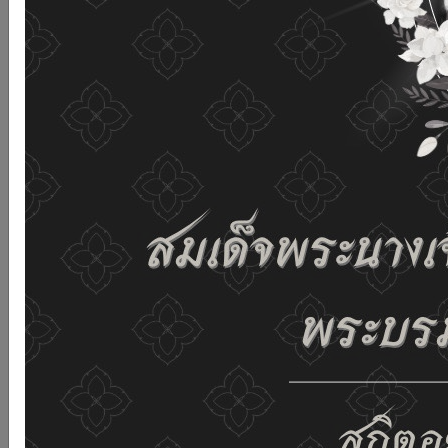
and improving the website. If you use this website
without changing any settings it means that you agree
to receive cookies on the website and our privacy
policy.
See details
Accept all
02-659-6811
saraban@dop.mail.go.th
Change display settings
ก-
ก
ก+
C
C
C