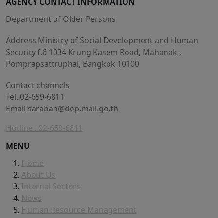
AGENCY CONTACT INFORMATION
Department of Older Persons
Address Ministry of Social Development and Human
Security f.6 1034 Krung Kasem Road, Mahanak ,
Pomprapsattruphai, Bangkok 10100
Contact channels
Tel. 02-659-6811
Email
saraban@dop.mail.go.th
Hotline : 02-659-6811
MENU
Home
About Us
Internal Sectors
News
Human Resource Management