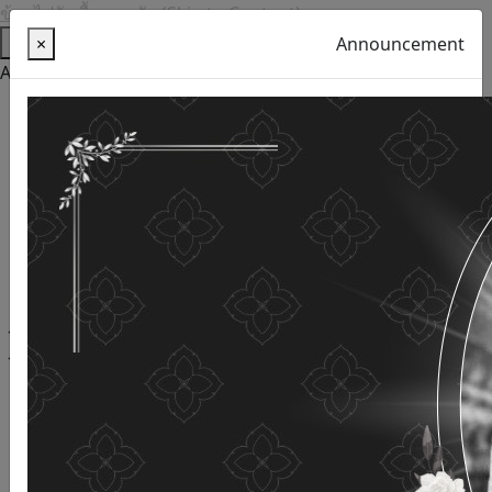
ข้ามไปยังเนื้อหาหลัก (Skip to Content)
Help
×
Announcement
Accessibility Tools
Thai language
English
Increase the font size
Reduce font size
Normal font size
High Definition
Negative sharpness
Normal Definition
Open and read with voice
Turn off voice reading
Site map
This website uses cookies
(Cookies)
The Department of Older Persons Affairs
values ​​your
personal information for the purpose of developing