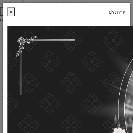
ข้ามไปยังเนื้อหาหลัก (Skip to Content)
ช่วยเหลือ
×
ประกาศ
เครื่องมือการเข้าถึง
ภาษาไทย
ภาษาอังกฤษ
เพิ่มขนาดตัวอักษร
ลดขนาดตัวอักษร
ขนาดตัวอักษรปกติ
ความคมชัดสูง
ความคมชัดเชิงลบ
ความคมชัดปกติ
เปิดอ่านด้วยเสียง
ปิดอ่านด้วยเสียง
ผังเว็บไซต์
เว็บไซต์นี้ใช้คุกกี้
(Cookies)
กรมกิจการผู้สูงอายุ
ให้ความสำคัญต่อข้อมูลส่วนบุคคลของ
ท่าน เพื่อการพัฒนาและปรับปรุงเว็บไซต์ หากท่านใช้บริการ