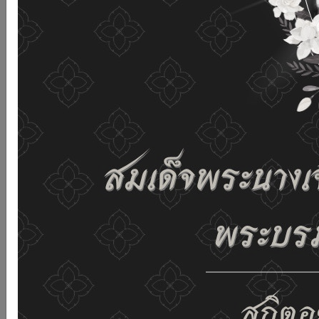
เว็บไซต์นี้โดยไม่มีการปรับตั้งค่าใดๆ แสดงว่าท่านยินยอมที่จะ
รับคุกกี้บนเว็บไซต์ และนโยบายสิทธิส่วนบุคคลของเรา
ดูรายละเอียด
ยอมรับทั้งหมด
02-659-6811
saraban@dop.mail.go.th
เปลี่ยนการแสดงผล
ก-
ก
ก+
C
C
C