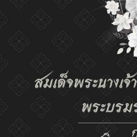
เปลี่ยนการแสดงผล
ก-
ก
ก+
C
C
C