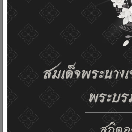
เว็บไซต์นี้โดยไม่มีการปรับตั้งค่าใดๆ แสดงว่าท่านยินยอมที่จะ
รับคุกกี้บนเว็บไซต์ และนโยบายสิทธิส่วนบุคคลของเรา
ดูรายละเอียด
ยอมรับทั้งหมด
02-659-6811
saraban@dop.mail.go.th
เปลี่ยนการแสดงผล
ก-
ก
ก+
C
C
C