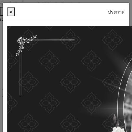
ข้ามไปยังเนื้อหาหลัก (Skip to Content)
ช่วยเหลือ
×
ประกาศ
เครื่องมือการเข้าถึง
ภาษาไทย
ภาษาอังกฤษ
เพิ่มขนาดตัวอักษร
ลดขนาดตัวอักษร
ขนาดตัวอักษรปกติ
ความคมชัดสูง
ความคมชัดเชิงลบ
ความคมชัดปกติ
เปิดอ่านด้วยเสียง
ปิดอ่านด้วยเสียง
ผังเว็บไซต์
เว็บไซต์นี้ใช้คุกกี้
(Cookies)
กรมกิจการผู้สูงอายุ
ให้ความสำคัญต่อข้อมูลส่วนบุคคลของ
ท่าน เพื่อการพัฒนาและปรับปรุงเว็บไซต์ หากท่านใช้บริการ