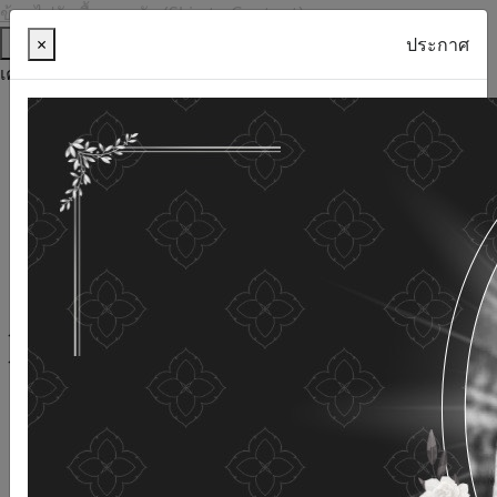
ข้ามไปยังเนื้อหาหลัก (Skip to Content)
ช่วยเหลือ
×
ประกาศ
เครื่องมือการเข้าถึง
ภาษาไทย
ภาษาอังกฤษ
เพิ่มขนาดตัวอักษร
ลดขนาดตัวอักษร
ขนาดตัวอักษรปกติ
ความคมชัดสูง
ความคมชัดเชิงลบ
ความคมชัดปกติ
เปิดอ่านด้วยเสียง
ปิดอ่านด้วยเสียง
ผังเว็บไซต์
เว็บไซต์นี้ใช้คุกกี้
(Cookies)
กรมกิจการผู้สูงอายุ
ให้ความสำคัญต่อข้อมูลส่วนบุคคลของ
ท่าน เพื่อการพัฒนาและปรับปรุงเว็บไซต์ หากท่านใช้บริการ