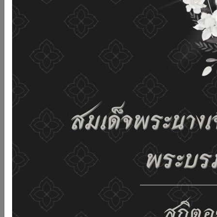
เว็บไซต์นี้โดยไม่มีการปรับตั้งค่าใดๆ แสดงว่าท่านยินยอมที่จะ
รับคุกกี้บนเว็บไซต์ และนโยบายสิทธิส่วนบุคคลของเรา
ดูรายละเอียด
ยอมรับทั้งหมด
02-659-6811
saraban@dop.mail.go.th
เปลี่ยนการแสดงผล
ก-
ก
ก+
C
C
C