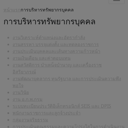
หน้าแรก
การบริหารทรัพยากรบุคคล
การบริหารทรัพยากรบุคคล
งานวิเคราะห์ตำแหน่งและอัตรากำลัง
งานสรรหา บรรจุแต่งตั้ง และทดลองราชการ
งานประเมินบุคคลและเส้นทางความก้าวหน้า
งานเงินเดือน และค่าตอบแทน
งานสวัสดิการ บำเหน็จบำนาญ และเครื่องราช
อิสริยาภรณ์
งานพัฒนาบุคลากร ทุนรัฐบาล และการประเมินความพึง
พอใจ
งานวินัย
งาน อ.ก.พ.กรม
ระบบทะเบียนประวัติอิเล็กทรอนิกส์ SEIS และ DPIS
พนักงานราชการและลูกจ้างประจำ
กลุ่มงานจริยธรรม
การประเมินคุณธรรมและความโปร่งใสในการดำเนินงาน