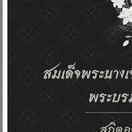
เว็บไซต์นี้โดยไม่มีการปรับตั้งค่าใดๆ แสดงว่าท่านยินยอมที่จะ
รับคุกกี้บนเว็บไซต์ และนโยบายสิทธิส่วนบุคคลของเรา
ดูรายละเอียด
ยอมรับทั้งหมด
02-659-6811
saraban@dop.mail.go.th
เปลี่ยนการแสดงผล
ก-
ก
ก+
C
C
C