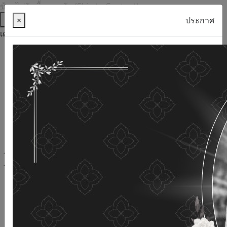
ข้ามไปยังเนื้อหาหลัก (Skip to Content)
ช่วยเหลือ
×
ประกาศ
เครื่องมือการเข้าถึง
ภาษาไทย
ภาษาอังกฤษ
เพิ่มขนาดตัวอักษร
ลดขนาดตัวอักษร
ขนาดตัวอักษรปกติ
ความคมชัดสูง
ความคมชัดเชิงลบ
ความคมชัดปกติ
เปิดอ่านด้วยเสียง
ปิดอ่านด้วยเสียง
ผังเว็บไซต์
เว็บไซต์นี้ใช้คุกกี้
(Cookies)
กรมกิจการผู้สูงอายุ
ให้ความสำคัญต่อข้อมูลส่วนบุคคลของ
ท่าน เพื่อการพัฒนาและปรับปรุงเว็บไซต์ หากท่านใช้บริการ