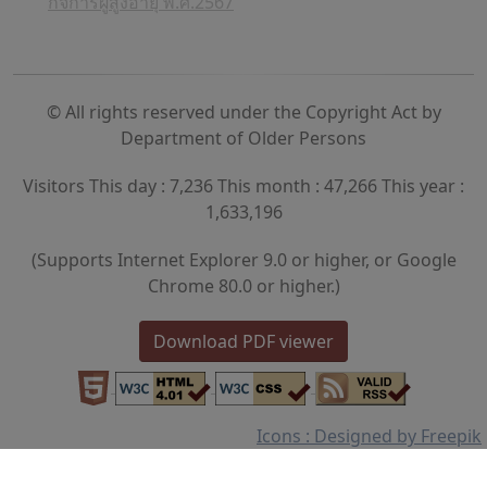
กิจการผู้สูงอายุ พ.ศ.2567
© All rights reserved under the Copyright Act by
Department of Older Persons
Visitors This day : 7,236 This month : 47,266 This year :
1,633,196
(Supports Internet Explorer 9.0 or higher, or Google
Chrome 80.0 or higher.)
Download PDF viewer
Icons : Designed by Freepik