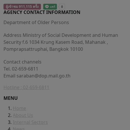
ผู้เข้าชม 911,115 ครั้ง
AGENCY CONTACT INFORMATION
Department of Older Persons
Address Ministry of Social Development and Human
Security f.6 1034 Krung Kasem Road, Mahanak ,
Pomprapsattruphai, Bangkok 10100
Contact channels
Tel. 02-659-6811
Email
saraban@dop.mail.go.th
Hotline : 02-659-6811
MENU
Home
About Us
Internal Sectors
News