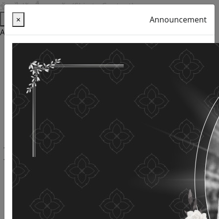
ข้ามไปยังเนื้อหาหลัก (Skip to Content)
Help
×
Announcement
Accessibility Tools
Thai language
English
Increase the font size
Reduce font size
Normal font size
High Definition
Negative sharpness
Normal Definition
Open and read with voice
Turn off voice reading
Site map
This website uses cookies
(Cookies)
The Department of Older Persons Affairs
values ​​your
personal information for the purpose of developing