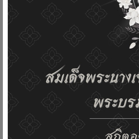
and improving the website. If you use this website
without changing any settings it means that you agree
to receive cookies on the website and our privacy
policy.
See details
Accept all
02-659-6811
saraban@dop.mail.go.th
Change display settings
ก-
ก
ก+
C
C
C