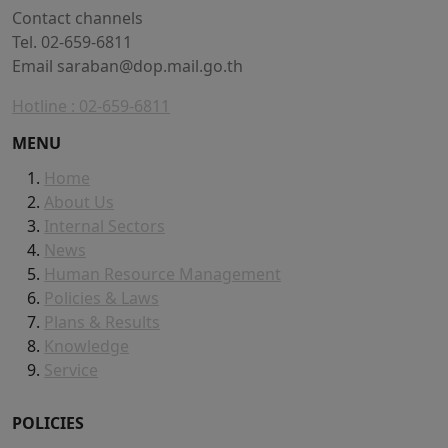
Contact channels
Tel. 02-659-6811
Email
saraban@dop.mail.go.th
Hotline : 02-659-6811
MENU
Home
About Us
Internal Sectors
News
Human Resource Management
Policies & Laws
Plans & Results
Knowledge
Service
POLICIES