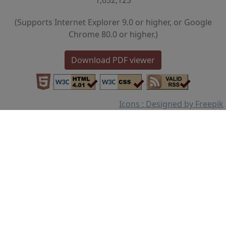
1,632,123
(Supports Internet Explorer 9.0 or higher, or Google
Chrome 80.0 or higher.)
Download PDF viewer
Icons : Designed by Freepik