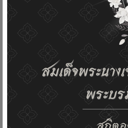
and improving the website. If you use this website
without changing any settings it means that you agree
to receive cookies on the website and our privacy
policy.
See details
Accept all
02-659-6811
saraban@dop.mail.go.th
Change display settings
ก-
ก
ก+
C
C
C