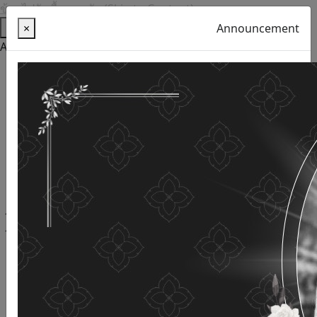
ข้ามไปยังเนื้อหาหลัก (Skip to Content)
Help
×
Announcement
Accessibility Tools
Thai language
English
Increase the font size
Reduce font size
Normal font size
High Definition
Negative sharpness
Normal Definition
Open and read with voice
Turn off voice reading
Site map
This website uses cookies
(Cookies)
The Department of Older Persons Affairs
values ​​your
personal information for the purpose of developing