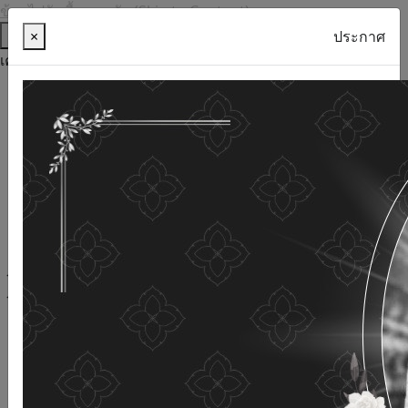
ข้ามไปยังเนื้อหาหลัก (Skip to Content)
ช่วยเหลือ
×
ประกาศ
เครื่องมือการเข้าถึง
ภาษาไทย
ภาษาอังกฤษ
เพิ่มขนาดตัวอักษร
ลดขนาดตัวอักษร
ขนาดตัวอักษรปกติ
ความคมชัดสูง
ความคมชัดเชิงลบ
ความคมชัดปกติ
เปิดอ่านด้วยเสียง
ปิดอ่านด้วยเสียง
ผังเว็บไซต์
เว็บไซต์นี้ใช้คุกกี้
(Cookies)
กรมกิจการผู้สูงอายุ
ให้ความสำคัญต่อข้อมูลส่วนบุคคลของ
ท่าน เพื่อการพัฒนาและปรับปรุงเว็บไซต์ หากท่านใช้บริการ