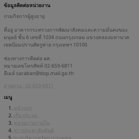
ข้อมูลติดต่อหน่วยงาน
กรมกิจการผู้สูงอายุ
ที่อยู่ อาคารกระทรวงการพัฒนาสังคมและความมั่นคงของ
มนุษย์ ชั้น 6 เลขที่ 1034 ถนนกรุงเกษม แขวงคลองมหานาค
เขตป้อมปราบศัตรูพ่าย กรุงเทพฯ 10100
ช่องทางการติดต่อ ผส.
หมายเลขโทรศัพท์ 02-659-6811
อีเมล์
saraban@dop.mail.go.th
สายด่วน : 02-659-6811
เมนู
หน้าแรก
เกี่ยวกับ ผส.
หน่วยงานภายใน
ข่าวประชาสัมพันธ์
การบริหารทรัพยากรบุคคล