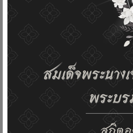
เว็บไซต์นี้โดยไม่มีการปรับตั้งค่าใดๆ แสดงว่าท่านยินยอมที่จะ
รับคุกกี้บนเว็บไซต์ และนโยบายสิทธิส่วนบุคคลของเรา
ดูรายละเอียด
ยอมรับทั้งหมด
02-659-6811
saraban@dop.mail.go.th
เปลี่ยนการแสดงผล
ก-
ก
ก+
C
C
C