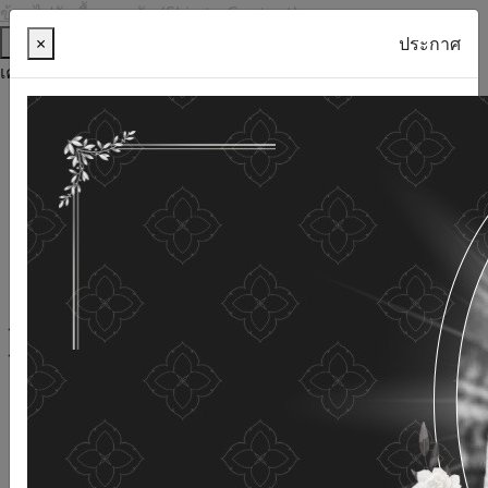
ข้ามไปยังเนื้อหาหลัก (Skip to Content)
ช่วยเหลือ
×
ประกาศ
เครื่องมือการเข้าถึง
ภาษาไทย
ภาษาอังกฤษ
เพิ่มขนาดตัวอักษร
ลดขนาดตัวอักษร
ขนาดตัวอักษรปกติ
ความคมชัดสูง
ความคมชัดเชิงลบ
ความคมชัดปกติ
เปิดอ่านด้วยเสียง
ปิดอ่านด้วยเสียง
ผังเว็บไซต์
เว็บไซต์นี้ใช้คุกกี้
(Cookies)
กรมกิจการผู้สูงอายุ
ให้ความสำคัญต่อข้อมูลส่วนบุคคลของ
ท่าน เพื่อการพัฒนาและปรับปรุงเว็บไซต์ หากท่านใช้บริการ