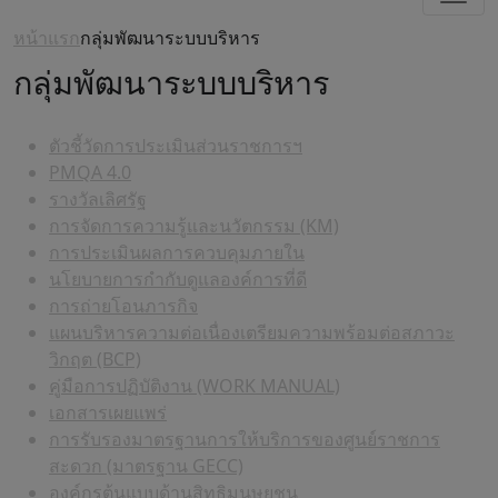
หน้าแรก
กลุ่มพัฒนาระบบบริหาร
กลุ่มพัฒนาระบบบริหาร
ตัวชี้วัดการประเมินส่วนราชการฯ
PMQA 4.0
รางวัลเลิศรัฐ
การจัดการความรู้และนวัตกรรม (KM)
การประเมินผลการควบคุมภายใน
นโยบายการกำกับดูแลองค์การที่ดี
การถ่ายโอนภารกิจ
แผนบริหารความต่อเนื่องเตรียมความพร้อมต่อสภาวะ
วิกฤต (BCP)
คู่มือการปฏิบัติงาน (WORK MANUAL)
เอกสารเผยแพร่
การรับรองมาตรฐานการให้บริการของศูนย์ราชการ
สะดวก (มาตรฐาน GECC)
องค์กรต้นแบบด้านสิทธิมนุษยชน