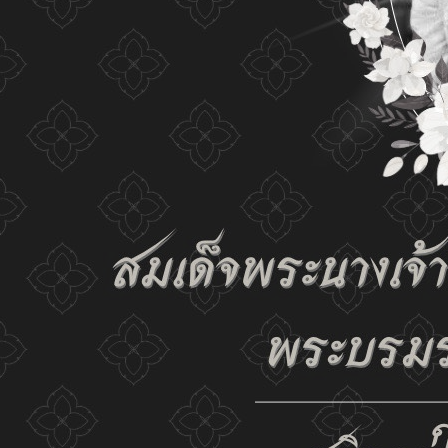
เปลี่ยนการแสดงผล
ก-
ก
ก+
C
C
C