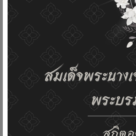
เว็บไซต์นี้โดยไม่มีการปรับตั้งค่าใดๆ แสดงว่าท่านยินยอมที่จะ
รับคุกกี้บนเว็บไซต์ และนโยบายสิทธิส่วนบุคคลของเรา
ดูรายละเอียด
ยอมรับทั้งหมด
02-659-6811
saraban@dop.mail.go.th
เปลี่ยนการแสดงผล
ก-
ก
ก+
C
C
C