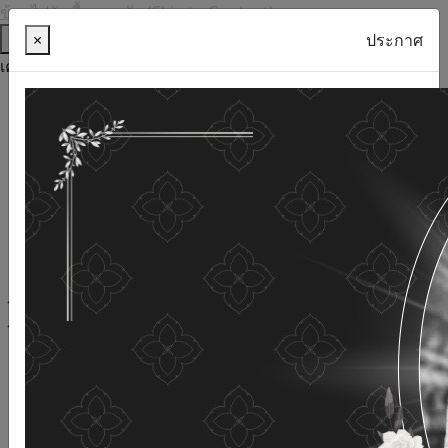
ข้ามไปยังเนื้อหาหลัก (Skip to Content)
ช่วยเหลือ
×
ประกาศ
เครื่องมือการเข้าถึง
ภาษาไทย
ภาษาอังกฤษ
เพิ่มขนาดตัวอักษร
ลดขนาดตัวอักษร
ขนาดตัวอักษรปกติ
ความคมชัดสูง
ความคมชัดเชิงลบ
ความคมชัดปกติ
เปิดอ่านด้วยเสียง
ปิดอ่านด้วยเสียง
ผังเว็บไซต์
เว็บไซต์นี้ใช้คุกกี้
(Cookies)
กรมกิจการผู้สูงอายุ
ให้ความสำคัญต่อข้อมูลส่วนบุคคลของ
ท่าน เพื่อการพัฒนาและปรับปรุงเว็บไซต์ หากท่านใช้บริการ