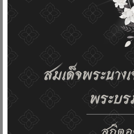
เว็บไซต์นี้โดยไม่มีการปรับตั้งค่าใดๆ แสดงว่าท่านยินยอมที่จะ
รับคุกกี้บนเว็บไซต์ และนโยบายสิทธิส่วนบุคคลของเรา
ดูรายละเอียด
ยอมรับทั้งหมด
02-659-6811
saraban@dop.mail.go.th
เปลี่ยนการแสดงผล
ก-
ก
ก+
C
C
C