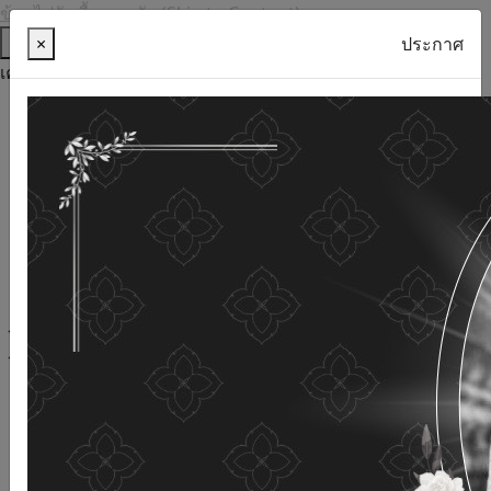
ข้ามไปยังเนื้อหาหลัก (Skip to Content)
ช่วยเหลือ
×
ประกาศ
เครื่องมือการเข้าถึง
ภาษาไทย
ภาษาอังกฤษ
เพิ่มขนาดตัวอักษร
ลดขนาดตัวอักษร
ขนาดตัวอักษรปกติ
ความคมชัดสูง
ความคมชัดเชิงลบ
ความคมชัดปกติ
เปิดอ่านด้วยเสียง
ปิดอ่านด้วยเสียง
ผังเว็บไซต์
เว็บไซต์นี้ใช้คุกกี้
(Cookies)
กรมกิจการผู้สูงอายุ
ให้ความสำคัญต่อข้อมูลส่วนบุคคลของ
ท่าน เพื่อการพัฒนาและปรับปรุงเว็บไซต์ หากท่านใช้บริการ