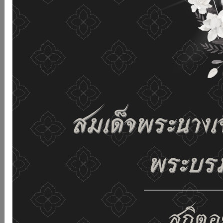
เว็บไซต์นี้โดยไม่มีการปรับตั้งค่าใดๆ แสดงว่าท่านยินยอมที่จะ
รับคุกกี้บนเว็บไซต์ และนโยบายสิทธิส่วนบุคคลของเรา
ดูรายละเอียด
ยอมรับทั้งหมด
02-659-6811
saraban@dop.mail.go.th
เปลี่ยนการแสดงผล
ก-
ก
ก+
C
C
C