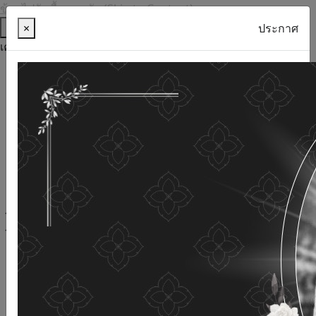
ข้ามไปยังเนื้อหาหลัก (Skip to Content)
ช่วยเหลือ
×
ประกาศ
เครื่องมือการเข้าถึง
ภาษาไทย
ภาษาอังกฤษ
เพิ่มขนาดตัวอักษร
ลดขนาดตัวอักษร
ขนาดตัวอักษรปกติ
ความคมชัดสูง
ความคมชัดเชิงลบ
ความคมชัดปกติ
เปิดอ่านด้วยเสียง
ปิดอ่านด้วยเสียง
ผังเว็บไซต์
เว็บไซต์นี้ใช้คุกกี้
(Cookies)
กรมกิจการผู้สูงอายุ
ให้ความสำคัญต่อข้อมูลส่วนบุคคลของ
ท่าน เพื่อการพัฒนาและปรับปรุงเว็บไซต์ หากท่านใช้บริการ