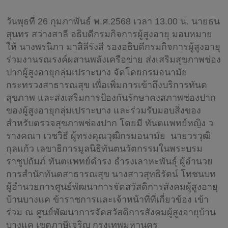
วันพุธที่ 26 กุมภาพันธ์ พ.ศ.2568 เวลา 13.00 น. นายธน
สุนทร สว่างสาลี อธิบดีกรมกิจการผู้สูงอายุ มอบหมาย
ให้ นางพรนิภา มาสิลีรังสี รองอธิบดีกรมกิจการผู้สูงอายุ
ร่วมงานรณรงค์ผสานพลังเครือข่าย ส่งเสริมสุขภาพช่อง
ปากผู้สูงอายุกลุ่มเปราะบาง จัดโดยกรมอนามัย
กระทรวงสาธารณสุข เพื่อเพิ่มการเข้าถึงบริการทันต
สุขภาพ และส่งเสริมการป้องกันรักษาคงสภาพช่องปาก
ของผู้สูงอายุกลุ่มเปราะบาง และร่วมรับมอบสิ่งของ
สำหรับตรวจสุขภาพช่องปาก โดยมี ทันตแพทย์หญิง ว
รางคณา เวชวิธี ผู้ทรงคุณวุฒิกรมอนามัย นายวรวุฒิ
กุลแก้ว เลขาธิการมูลนิธิทันตนวัตกรรมในพระบรม
ราชูปถัมภ์ ทันตแพทย์ดำรง ธำรงเลาหะพันธุ์ ผู้อำนวย
การสำนักทันตสาธารณสุข นางสาวสุทธิรัตน์ โทชนบท
ผู้อำนวยการศูนย์พัฒนาการจัดสวัสดิการสังคมผู้สูงอายุ
บ้านบางแค ข้าราชการและเจ้าหน้าที่ที่เกี่ยวข้อง เข้า
ร่วม ณ ศูนย์พัฒนาการจัดสวัสดิการสังคมผู้สูงอายุบ้าน
บางแค เขตภาษีเจริญ กรุงเทพมหานคร