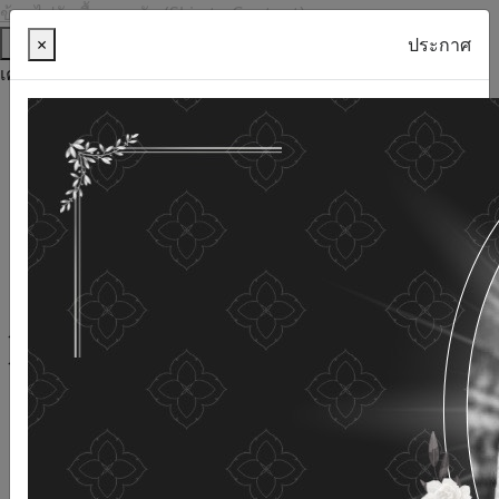
ข้ามไปยังเนื้อหาหลัก (Skip to Content)
ช่วยเหลือ
×
ประกาศ
เครื่องมือการเข้าถึง
ภาษาไทย
ภาษาอังกฤษ
เพิ่มขนาดตัวอักษร
ลดขนาดตัวอักษร
ขนาดตัวอักษรปกติ
ความคมชัดสูง
ความคมชัดเชิงลบ
ความคมชัดปกติ
เปิดอ่านด้วยเสียง
ปิดอ่านด้วยเสียง
ผังเว็บไซต์
เว็บไซต์นี้ใช้คุกกี้
(Cookies)
กรมกิจการผู้สูงอายุ
ให้ความสำคัญต่อข้อมูลส่วนบุคคลของ
ท่าน เพื่อการพัฒนาและปรับปรุงเว็บไซต์ หากท่านใช้บริการ