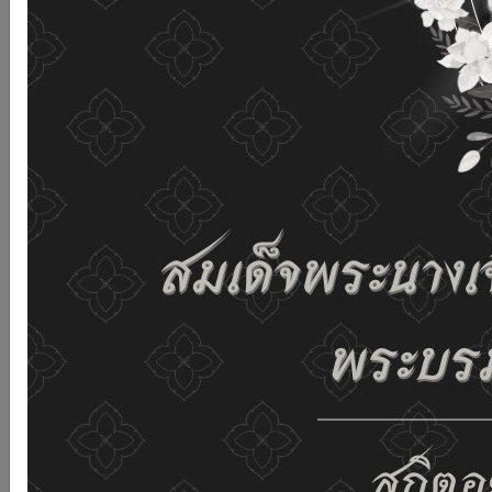
เว็บไซต์นี้โดยไม่มีการปรับตั้งค่าใดๆ แสดงว่าท่านยินยอมที่จะ
รับคุกกี้บนเว็บไซต์ และนโยบายสิทธิส่วนบุคคลของเรา
ดูรายละเอียด
ยอมรับทั้งหมด
02-659-6811
saraban@dop.mail.go.th
เปลี่ยนการแสดงผล
ก-
ก
ก+
C
C
C