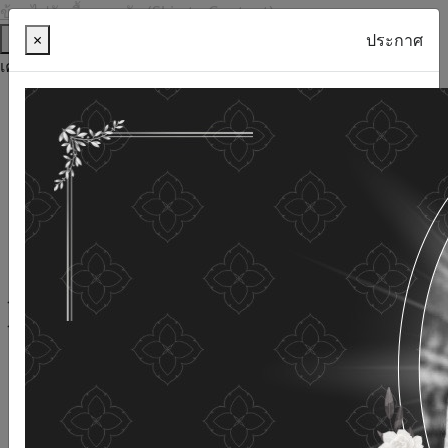
ข้ามไปยังเนื้อหาหลัก (Skip to Content)
ช่วยเหลือ
×
ประกาศ
เครื่องมือการเข้าถึง
ภาษาไทย
ภาษาอังกฤษ
เพิ่มขนาดตัวอักษร
ลดขนาดตัวอักษร
ขนาดตัวอักษรปกติ
ความคมชัดสูง
ความคมชัดเชิงลบ
ความคมชัดปกติ
เปิดอ่านด้วยเสียง
ปิดอ่านด้วยเสียง
ผังเว็บไซต์
เว็บไซต์นี้ใช้คุกกี้
(Cookies)
กรมกิจการผู้สูงอายุ
ให้ความสำคัญต่อข้อมูลส่วนบุคคลของ
ท่าน เพื่อการพัฒนาและปรับปรุงเว็บไซต์ หากท่านใช้บริการ