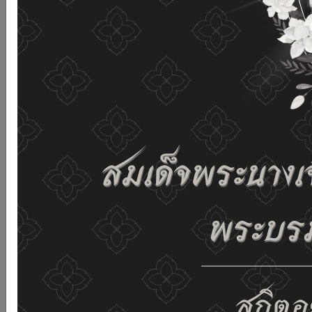
เว็บไซต์นี้โดยไม่มีการปรับตั้งค่าใดๆ แสดงว่าท่านยินยอมที่จะ
รับคุกกี้บนเว็บไซต์ และนโยบายสิทธิส่วนบุคคลของเรา
ดูรายละเอียด
ยอมรับทั้งหมด
02-659-6811
saraban@dop.mail.go.th
เปลี่ยนการแสดงผล
ก-
ก
ก+
C
C
C