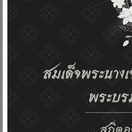
เว็บไซต์นี้โดยไม่มีการปรับตั้งค่าใดๆ แสดงว่าท่านยินยอมที่จะ
รับคุกกี้บนเว็บไซต์ และนโยบายสิทธิส่วนบุคคลของเรา
ดูรายละเอียด
ยอมรับทั้งหมด
02-659-6811
saraban@dop.mail.go.th
เปลี่ยนการแสดงผล
ก-
ก
ก+
C
C
C