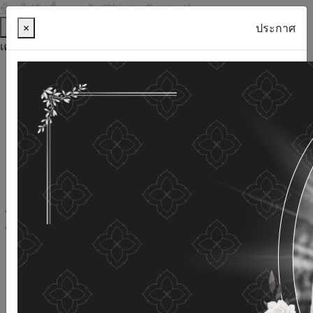
ข้ามไปยังเนื้อหาหลัก (Skip to Content)
ช่วยเหลือ
×
ประกาศ
เครื่องมือการเข้าถึง
ภาษาไทย
ภาษาอังกฤษ
เพิ่มขนาดตัวอักษร
ลดขนาดตัวอักษร
ขนาดตัวอักษรปกติ
ความคมชัดสูง
ความคมชัดเชิงลบ
ความคมชัดปกติ
เปิดอ่านด้วยเสียง
ปิดอ่านด้วยเสียง
ผังเว็บไซต์
เว็บไซต์นี้ใช้คุกกี้
(Cookies)
กรมกิจการผู้สูงอายุ
ให้ความสำคัญต่อข้อมูลส่วนบุคคลของ
ท่าน เพื่อการพัฒนาและปรับปรุงเว็บไซต์ หากท่านใช้บริการ