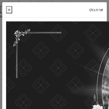
ข้ามไปยังเนื้อหาหลัก (Skip to Content)
ช่วยเหลือ
×
ประกาศ
เครื่องมือการเข้าถึง
ภาษาไทย
ภาษาอังกฤษ
เพิ่มขนาดตัวอักษร
ลดขนาดตัวอักษร
ขนาดตัวอักษรปกติ
ความคมชัดสูง
ความคมชัดเชิงลบ
ความคมชัดปกติ
เปิดอ่านด้วยเสียง
ปิดอ่านด้วยเสียง
ผังเว็บไซต์
เว็บไซต์นี้ใช้คุกกี้
(Cookies)
กรมกิจการผู้สูงอายุ
ให้ความสำคัญต่อข้อมูลส่วนบุคคลของ
ท่าน เพื่อการพัฒนาและปรับปรุงเว็บไซต์ หากท่านใช้บริการ