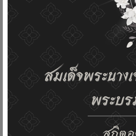
เว็บไซต์นี้โดยไม่มีการปรับตั้งค่าใดๆ แสดงว่าท่านยินยอมที่จะ
รับคุกกี้บนเว็บไซต์ และนโยบายสิทธิส่วนบุคคลของเรา
ดูรายละเอียด
ยอมรับทั้งหมด
02-659-6811
saraban@dop.mail.go.th
เปลี่ยนการแสดงผล
ก-
ก
ก+
C
C
C