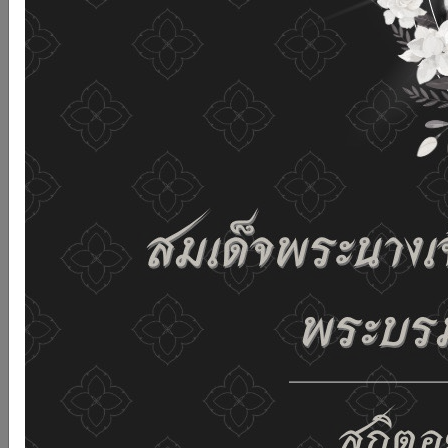
เว็บไซต์นี้โดยไม่มีการปรับตั้งค่าใดๆ แสดงว่าท่านยินยอมที่จะ
รับคุกกี้บนเว็บไซต์ และนโยบายสิทธิส่วนบุคคลของเรา
ดูรายละเอียด
ยอมรับทั้งหมด
02-659-6811
saraban@dop.mail.go.th
เปลี่ยนการแสดงผล
ก-
ก
ก+
C
C
C