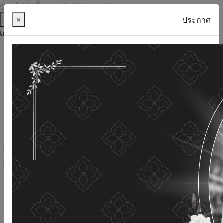
ข้ามไปยังเนื้อหาหลัก (Skip to Content)
ช่วยเหลือ
×
ประกาศ
เครื่องมือการเข้าถึง
ภาษาไทย
ภาษาอังกฤษ
เพิ่มขนาดตัวอักษร
ลดขนาดตัวอักษร
ขนาดตัวอักษรปกติ
ความคมชัดสูง
ความคมชัดเชิงลบ
ความคมชัดปกติ
เปิดอ่านด้วยเสียง
ปิดอ่านด้วยเสียง
ผังเว็บไซต์
เว็บไซต์นี้ใช้คุกกี้
(Cookies)
กรมกิจการผู้สูงอายุ
ให้ความสำคัญต่อข้อมูลส่วนบุคคลของ
ท่าน เพื่อการพัฒนาและปรับปรุงเว็บไซต์ หากท่านใช้บริการ