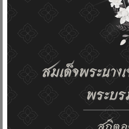
เว็บไซต์นี้โดยไม่มีการปรับตั้งค่าใดๆ แสดงว่าท่านยินยอมที่จะ
รับคุกกี้บนเว็บไซต์ และนโยบายสิทธิส่วนบุคคลของเรา
ดูรายละเอียด
ยอมรับทั้งหมด
02-659-6811
saraban@dop.mail.go.th
เปลี่ยนการแสดงผล
ก-
ก
ก+
C
C
C