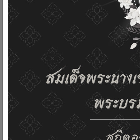
เว็บไซต์นี้โดยไม่มีการปรับตั้งค่าใดๆ แสดงว่าท่านยินยอมที่จะ
รับคุกกี้บนเว็บไซต์ และนโยบายสิทธิส่วนบุคคลของเรา
ดูรายละเอียด
ยอมรับทั้งหมด
02-659-6811
saraban@dop.mail.go.th
เปลี่ยนการแสดงผล
ก-
ก
ก+
C
C
C