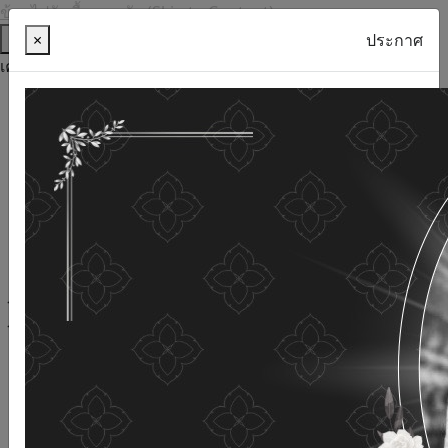
ข้ามไปยังเนื้อหาหลัก (Skip to Content)
ช่วยเหลือ
×
ประกาศ
เครื่องมือการเข้าถึง
ภาษาไทย
ภาษาอังกฤษ
เพิ่มขนาดตัวอักษร
ลดขนาดตัวอักษร
ขนาดตัวอักษรปกติ
ความคมชัดสูง
ความคมชัดเชิงลบ
ความคมชัดปกติ
เปิดอ่านด้วยเสียง
ปิดอ่านด้วยเสียง
ผังเว็บไซต์
เว็บไซต์นี้ใช้คุกกี้
(Cookies)
กรมกิจการผู้สูงอายุ
ให้ความสำคัญต่อข้อมูลส่วนบุคคลของ
ท่าน เพื่อการพัฒนาและปรับปรุงเว็บไซต์ หากท่านใช้บริการ