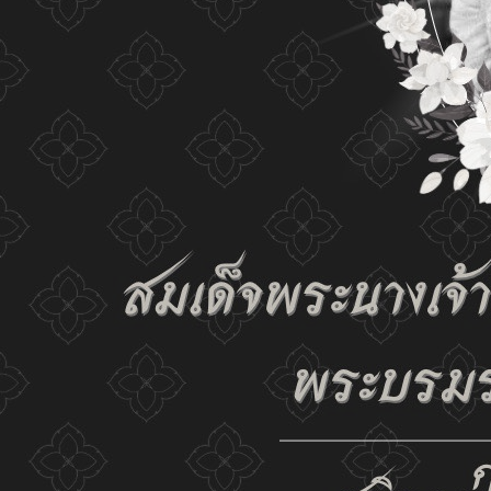
เปลี่ยนการแสดงผล
ก-
ก
ก+
C
C
C