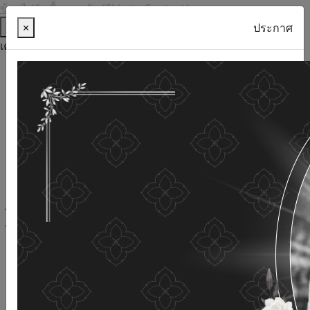
ข้ามไปยังเนื้อหาหลัก (Skip to Content)
ช่วยเหลือ
×
ประกาศ
เครื่องมือการเข้าถึง
ภาษาไทย
ภาษาอังกฤษ
เพิ่มขนาดตัวอักษร
ลดขนาดตัวอักษร
ขนาดตัวอักษรปกติ
ความคมชัดสูง
ความคมชัดเชิงลบ
ความคมชัดปกติ
เปิดอ่านด้วยเสียง
ปิดอ่านด้วยเสียง
ผังเว็บไซต์
เว็บไซต์นี้ใช้คุกกี้
(Cookies)
กรมกิจการผู้สูงอายุ
ให้ความสำคัญต่อข้อมูลส่วนบุคคลของ
ท่าน เพื่อการพัฒนาและปรับปรุงเว็บไซต์ หากท่านใช้บริการ