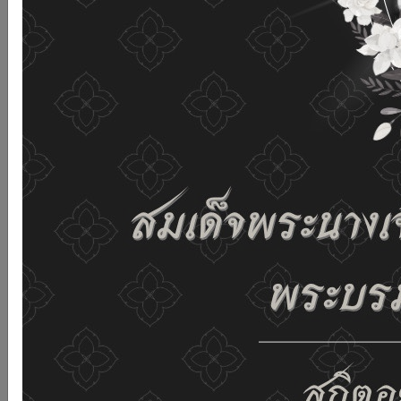
เว็บไซต์นี้โดยไม่มีการปรับตั้งค่าใดๆ แสดงว่าท่านยินยอมที่จะ
รับคุกกี้บนเว็บไซต์ และนโยบายสิทธิส่วนบุคคลของเรา
ดูรายละเอียด
ยอมรับทั้งหมด
02-659-6811
saraban@dop.mail.go.th
เปลี่ยนการแสดงผล
ก-
ก
ก+
C
C
C