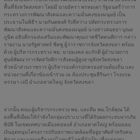
พื้นที่จังหวัดสงขลา โดยมี นายอัครา พรหมเผ่า รัฐมนตรีว่าการ
กระทรวงการพัฒนาสังคมและความมั่นคงของมนุษย์ เป็น
ประธานในพิธีฯ นายกันตพงศ์ รังสีสว่าง ปลัดกระทรวงการ
พัฒนาสังคมและความมั่นคงของมนุษย์ นางสาวสนธยา บุณย
ภูษิต อธิบดีกรมส่งเสริมและพัฒนาคุณภาพชีวิตคนพิการ กล่าว
รายงาน นายรัฐศาสตร์ ชิดชู ผู้ว่าราชการจังหวัดสงขลา พร้อม
ด้วย ผู้บริหารกระทรวง พม. นายมงคล ยะภักดี ผู้อำนวยการ
ศูนย์พัฒนาการจัดสวัสดิการสังคมผู้สูงอายุจังหวัดสงขลา
หัวหน้าส่วนราชการ ผู้บริหารองค์กรปกครองส่วนท้องถิ่น และ
หน่วยงานที่เกี่ยวข้องเข้าร่วม ณ ห้องประชุมสิรินภา โรงแรม
หรรษา เจบี อำเภอหาดใหญ่ จังหวัดสงขลา
จากนั้น คณะผู้บริหารกระทรวง พม. และทีม พม.ใกล้คุณ ได้
ลงพื้นที่เยี่ยมให้กำลังใจกลุ่มเปราะบางที่ได้รับผลกระทบจากภัย
พิบัติ ในเขตเทศบาลเมืองคอหงส์ อำเภอหาดใหญ่ พร้อมมอบ
เงินอุดหนุนโครงการปรับสภาพแวดล้อมที่อยู่อาศัยสำหรับคน
พิการ และมอบเครื่องอุปโภคบริโภคที่จำเป็น เพื่อบรรเทา