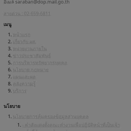
อีเมล์
saraban@dop.mail.go.th
สายด่วน : 02-659-6811
เมนู
หน้าแรก
เกี่ยวกับ ผส.
หน่วยงานภายใน
ข่าวประชาสัมพันธ์
การบริหารทรัพยากรบุคคล
นโยบาย กฎหมาย
แผนและผล
คลังความรู้
บริการ
นโยบาย
นโยบายการคุ้มครองข้อมูลส่วนบุคคล
- คำสั่งแต่งตั้งคณะทำงานเพื่อปฏิบัติหน้าที่เป็นเจ้า