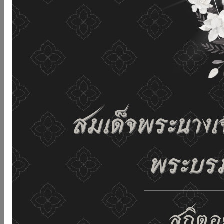
เว็บไซต์นี้โดยไม่มีการปรับตั้งค่าใดๆ แสดงว่าท่านยินยอมที่จะ
รับคุกกี้บนเว็บไซต์ และนโยบายสิทธิส่วนบุคคลของเรา
ดูรายละเอียด
ยอมรับทั้งหมด
02-659-6811
saraban@dop.mail.go.th
เปลี่ยนการแสดงผล
ก-
ก
ก+
C
C
C