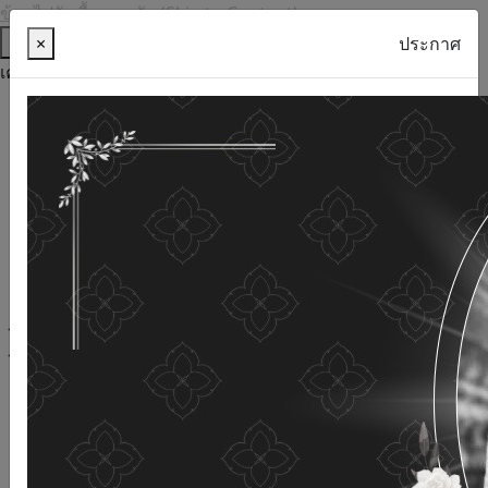
ข้ามไปยังเนื้อหาหลัก (Skip to Content)
ช่วยเหลือ
×
ประกาศ
เครื่องมือการเข้าถึง
ภาษาไทย
ภาษาอังกฤษ
เพิ่มขนาดตัวอักษร
ลดขนาดตัวอักษร
ขนาดตัวอักษรปกติ
ความคมชัดสูง
ความคมชัดเชิงลบ
ความคมชัดปกติ
เปิดอ่านด้วยเสียง
ปิดอ่านด้วยเสียง
ผังเว็บไซต์
เว็บไซต์นี้ใช้คุกกี้
(Cookies)
กรมกิจการผู้สูงอายุ
ให้ความสำคัญต่อข้อมูลส่วนบุคคลของ
ท่าน เพื่อการพัฒนาและปรับปรุงเว็บไซต์ หากท่านใช้บริการ