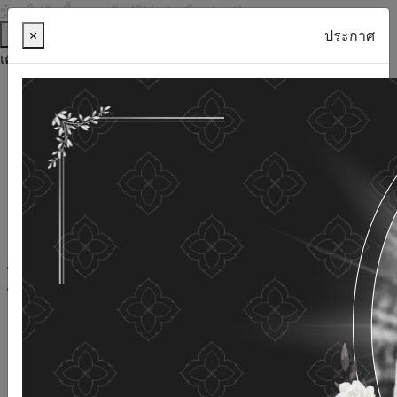
ข้ามไปยังเนื้อหาหลัก (Skip to Content)
ช่วยเหลือ
×
ประกาศ
เครื่องมือการเข้าถึง
ภาษาไทย
ภาษาอังกฤษ
เพิ่มขนาดตัวอักษร
ลดขนาดตัวอักษร
ขนาดตัวอักษรปกติ
ความคมชัดสูง
ความคมชัดเชิงลบ
ความคมชัดปกติ
เปิดอ่านด้วยเสียง
ปิดอ่านด้วยเสียง
ผังเว็บไซต์
เว็บไซต์นี้ใช้คุกกี้
(Cookies)
กรมกิจการผู้สูงอายุ
ให้ความสำคัญต่อข้อมูลส่วนบุคคลของ
ท่าน เพื่อการพัฒนาและปรับปรุงเว็บไซต์ หากท่านใช้บริการ