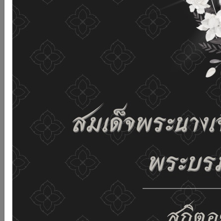
เว็บไซต์นี้โดยไม่มีการปรับตั้งค่าใดๆ แสดงว่าท่านยินยอมที่จะ
รับคุกกี้บนเว็บไซต์ และนโยบายสิทธิส่วนบุคคลของเรา
ดูรายละเอียด
ยอมรับทั้งหมด
02-659-6811
saraban@dop.mail.go.th
เปลี่ยนการแสดงผล
ก-
ก
ก+
C
C
C