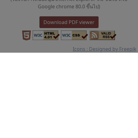
Google chrome 80.0 ขึ้นไป)
Download PDF viewer
Icons : Designed by Freepik