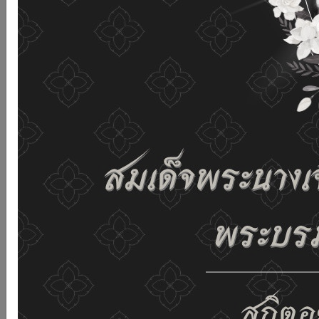
เว็บไซต์นี้โดยไม่มีการปรับตั้งค่าใดๆ แสดงว่าท่านยินยอมที่จะ
รับคุกกี้บนเว็บไซต์ และนโยบายสิทธิส่วนบุคคลของเรา
ดูรายละเอียด
ยอมรับทั้งหมด
02-659-6811
saraban@dop.mail.go.th
เปลี่ยนการแสดงผล
ก-
ก
ก+
C
C
C