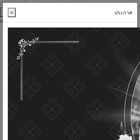
ข้ามไปยังเนื้อหาหลัก (Skip to Content)
ช่วยเหลือ
×
ประกาศ
เครื่องมือการเข้าถึง
ภาษาไทย
ภาษาอังกฤษ
เพิ่มขนาดตัวอักษร
ลดขนาดตัวอักษร
ขนาดตัวอักษรปกติ
ความคมชัดสูง
ความคมชัดเชิงลบ
ความคมชัดปกติ
เปิดอ่านด้วยเสียง
ปิดอ่านด้วยเสียง
ผังเว็บไซต์
เว็บไซต์นี้ใช้คุกกี้
(Cookies)
กรมกิจการผู้สูงอายุ
ให้ความสำคัญต่อข้อมูลส่วนบุคคลของ
ท่าน เพื่อการพัฒนาและปรับปรุงเว็บไซต์ หากท่านใช้บริการ