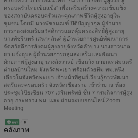
ครอบครัว” ภายใต้แนวคิด “ก้ม กราบ กอด ผู้สูงวัย สู่
ครอบครัวไทยเข้มแข็ง” เพื่อเสริมสร้างความเข้มแข็ง
ของสถาบันครอบครัวและคุณภาพชีวิตผู้สูงอายุใน
ชุมชน โดยมี นางพัชรมณฑ์ ปิติปัญญากุล ผู้อำนวย
การกองส่งเสริมสวัสดิการและคุ้มครองสิทธิผู้สูงอายุ
นางพัชรินทร์ เสนาะสันต์ ผู้อำนวยการศูนย์พัฒนาการ
จัดสวัสดิการสังคมผู้สูงอายุจังหวัดลำปาง นางสาวนาต
ยา แจ้งอุบล ผู้อำนวยการกลุ่มส่งเสริมและพัฒนา
ศักยภาพผู้สูงอายุ นางสังวาลย์ เขื่อนวัง นายกเทศมนตรี
ตำบลบ้านใหม่ จังหวัดพะเยา พร้อมด้วยทีม พม.หนึ่ง
เดียวในจังหวัดพะเยา เจ้าหน้าที่ศูนย์เรียนรู้การพัฒนา
สตรีและครอบครัว จังหวัดเชียงราย เข้าร่วม ณ ห้อง
ประชุมโป๊ยเซียน 707 เสริมทรัพย์ ชั้น 7 กรมกิจการผู้สูง
อายุ กระทรวง พม. เเละ ผ่านระบบออนไลน์ Zoom
Meeting
คลังภาพ