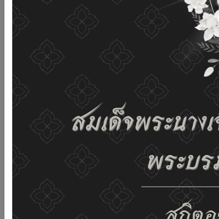
เว็บไซต์นี้โดยไม่มีการปรับตั้งค่าใดๆ แสดงว่าท่านยินยอมที่จะ
รับคุกกี้บนเว็บไซต์ และนโยบายสิทธิส่วนบุคคลของเรา
ดูรายละเอียด
ยอมรับทั้งหมด
02-659-6811
saraban@dop.mail.go.th
เปลี่ยนการแสดงผล
ก-
ก
ก+
C
C
C