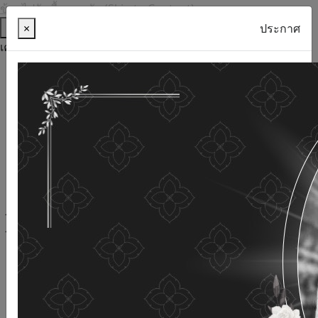
ข้ามไปยังเนื้อหาหลัก (Skip to Content)
ช่วยเหลือ
×
ประกาศ
เครื่องมือการเข้าถึง
ภาษาไทย
ภาษาอังกฤษ
เพิ่มขนาดตัวอักษร
ลดขนาดตัวอักษร
ขนาดตัวอักษรปกติ
ความคมชัดสูง
ความคมชัดเชิงลบ
ความคมชัดปกติ
เปิดอ่านด้วยเสียง
ปิดอ่านด้วยเสียง
ผังเว็บไซต์
เว็บไซต์นี้ใช้คุกกี้
(Cookies)
กรมกิจการผู้สูงอายุ
ให้ความสำคัญต่อข้อมูลส่วนบุคคลของ
ท่าน เพื่อการพัฒนาและปรับปรุงเว็บไซต์ หากท่านใช้บริการ