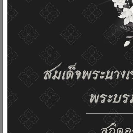
เว็บไซต์นี้โดยไม่มีการปรับตั้งค่าใดๆ แสดงว่าท่านยินยอมที่จะ
รับคุกกี้บนเว็บไซต์ และนโยบายสิทธิส่วนบุคคลของเรา
ดูรายละเอียด
ยอมรับทั้งหมด
02-659-6811
saraban@dop.mail.go.th
เปลี่ยนการแสดงผล
ก-
ก
ก+
C
C
C