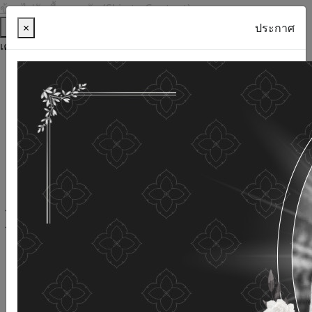
ข้ามไปยังเนื้อหาหลัก (Skip to Content)
ช่วยเหลือ
×
ประกาศ
เครื่องมือการเข้าถึง
ภาษาไทย
ภาษาอังกฤษ
เพิ่มขนาดตัวอักษร
ลดขนาดตัวอักษร
ขนาดตัวอักษรปกติ
ความคมชัดสูง
ความคมชัดเชิงลบ
ความคมชัดปกติ
เปิดอ่านด้วยเสียง
ปิดอ่านด้วยเสียง
ผังเว็บไซต์
เว็บไซต์นี้ใช้คุกกี้
(Cookies)
กรมกิจการผู้สูงอายุ
ให้ความสำคัญต่อข้อมูลส่วนบุคคลของ
ท่าน เพื่อการพัฒนาและปรับปรุงเว็บไซต์ หากท่านใช้บริการ