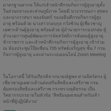
มาตรฐานสากล ให้แก่เจ้าหน้าที่กรมกิจการผู้สูงอายุทั้ง
ในส่วนกลางเเละส่วนภูมิภาค โดยมี นางวรรณภา สุขคง
และนางวาสนา ทองจันทร์ รองอธิบดีกรมกิจการผู้สูง
อายุ พร้อมด้วย นางสาวกอบกุล กวั่งซ้วน ผู้เชี่ยวชาญ
เฉพาะด้านผู้สูงอายุ พร้อมด้วย ผู้อำนวยการกอง/กลุ่ม ผู้
อำนวยการศูนย์พัฒนาการจัดสวัสดิการสังคมผู้สูงอายุ
ข้าราชการ และเจ้าหน้าที่กรมกิจการผู้สูงอายุ เข้าร่วม
ณ ห้องประชุมโป๊ยเซียน 705 ทรัพย์เจริญสุข ชั้น 7 กรม
กิจการผู้สูงอายุ และผ่านระบบออนไลน์ Zoom Meeting
ในโอกาสนี้ ได้รับเกียรติจากนายณัฐพล ด่านจิตร์ตรง ผู้
เชี่ยวชาญเฉพาะด้านส่งเสริมสิทธิและเสรีภาพ กรม
คุ้มครองสิทธิและเสรีภาพ กระทรวงยุติธรรม เป็น
วิทยากรบรรยายในหัวข้อ “สิทธิมนุษยชนสำหรับเจ้า
หน้าที่ผู้ปฏิบัติงาน”