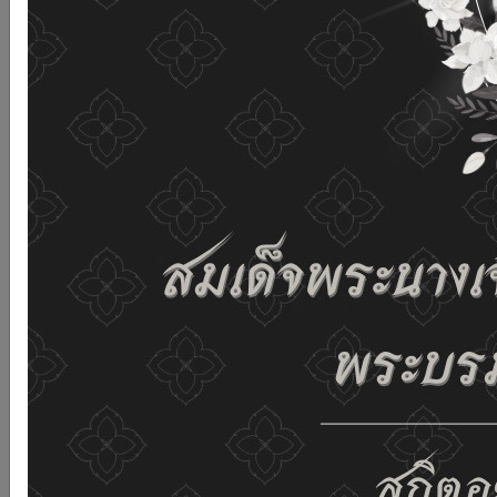
เว็บไซต์นี้โดยไม่มีการปรับตั้งค่าใดๆ แสดงว่าท่านยินยอมที่จะ
รับคุกกี้บนเว็บไซต์ และนโยบายสิทธิส่วนบุคคลของเรา
ดูรายละเอียด
ยอมรับทั้งหมด
02-659-6811
saraban@dop.mail.go.th
เปลี่ยนการแสดงผล
ก-
ก
ก+
C
C
C