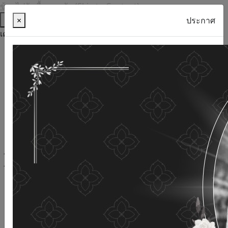
ข้ามไปยังเนื้อหาหลัก (Skip to Content)
ช่วยเหลือ
×
ประกาศ
เครื่องมือการเข้าถึง
ภาษาไทย
ภาษาอังกฤษ
เพิ่มขนาดตัวอักษร
ลดขนาดตัวอักษร
ขนาดตัวอักษรปกติ
ความคมชัดสูง
ความคมชัดเชิงลบ
ความคมชัดปกติ
เปิดอ่านด้วยเสียง
ปิดอ่านด้วยเสียง
ผังเว็บไซต์
เว็บไซต์นี้ใช้คุกกี้
(Cookies)
กรมกิจการผู้สูงอายุ
ให้ความสำคัญต่อข้อมูลส่วนบุคคลของ
ท่าน เพื่อการพัฒนาและปรับปรุงเว็บไซต์ หากท่านใช้บริการ