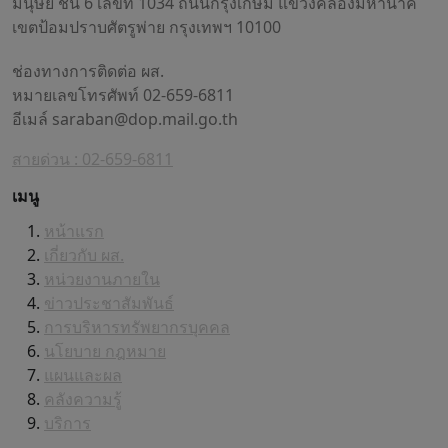
มนุษย์ ชั้น 6 เลขที่ 1034 ถนนกรุงเกษม แขวงคลองมหานาค
เขตป้อมปราบศัตรูพ่าย กรุงเทพฯ 10100
ช่องทางการติดต่อ ผส.
หมายเลขโทรศัพท์ 02-659-6811
อีเมล์
saraban@dop.mail.go.th
สายด่วน : 02-659-6811
เมนู
หน้าแรก
เกี่ยวกับ ผส.
หน่วยงานภายใน
ข่าวประชาสัมพันธ์
การบริหารทรัพยากรบุคคล
นโยบาย กฎหมาย
แผนและผล
คลังความรู้
บริการ