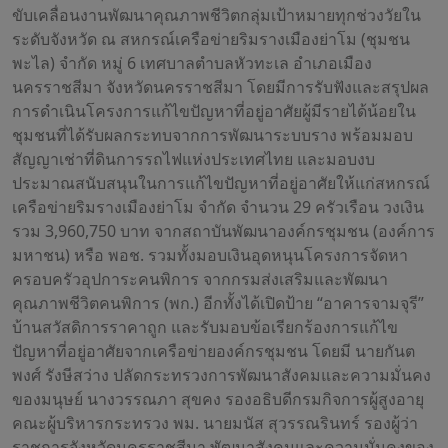
ขับเคลื่อนงานพัฒนาคุณภาพชีวิตกลุ่มเป้าหมายทุกช่วงวัยใน
ระดับจังหวัด ณ สหกรณ์เครือข่ายริมรางเมืองย่าโม (ชุมชน
พะไล) จำกัด หมู่ 6 เทศบาลตำบลหัวทะเล อำเภอเมือง
นครราชสีมา จังหวัดนครราชสีมา โดยมีการรับฟังและสรุปผล
การดำเนินโครงการแก้ไขปัญหาที่อยู่อาศัยผู้มีรายได้น้อยใน
ชุมชนที่ได้รับผลกระทบจากการพัฒนาระบบราง พร้อมมอบ
สัญญาเช่าที่ดินการรถไฟแห่งประเทศไทย และมอบงบ
ประมาณสนับสนุนในการแก้ไขปัญหาที่อยู่อาศัยให้แก่สหกรณ์
เครือข่ายริมรางเมืองย่าโม จำกัด จำนวน 29 ครัวเรือน วงเงิน
รวม 3,960,750 บาท จากสถาบันพัฒนาองค์กรชุมชน (องค์การ
มหาชน) หรือ พอช. รวมทั้งมอบเงินอุดหนุนโครงการจัดหา
ครอบครัวอุปการะคนพิการ จากกรมส่งเสริมและพัฒนา
คุณภาพชีวิตคนพิการ (พก.) อีกทั้งได้เปิดป้าย “อาคารจามจุรี”
บ้านสวัสดิการราคาถูก และรับมอบข้อเรียกร้องการแก้ไข
ปัญหาที่อยู่อาศัยจากเครือข่ายองค์กรชุมชน โดยมี นายกันต
พงศ์ รังษีสว่าง ปลัดกระทรวงการพัฒนาสังคมและความมั่นคง
ของมนุษย์ นางวรรณภา สุขคง รองอธิบดีกรมกิจการผู้สูงอายุ
คณะผู้บริหารกระทรวง พม. นายมนัส สุวรรณรินทร์ รองผู้ว่า
ราชการจังหวัดนครราชสีมา พัฒนาสังคมและความมั่นคงของ