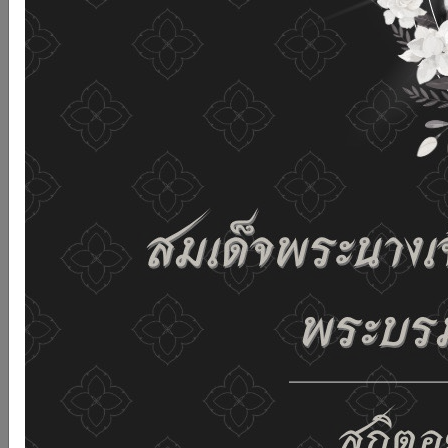
เว็บไซต์นี้โดยไม่มีการปรับตั้งค่าใดๆ แสดงว่าท่านยินยอมที่จะ
รับคุกกี้บนเว็บไซต์ และนโยบายสิทธิส่วนบุคคลของเรา
ดูรายละเอียด
ยอมรับทั้งหมด
02-659-6811
saraban@dop.mail.go.th
เปลี่ยนการแสดงผล
ก-
ก
ก+
C
C
C