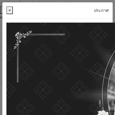
ข้ามไปยังเนื้อหาหลัก (Skip to Content)
ช่วยเหลือ
×
ประกาศ
เครื่องมือการเข้าถึง
ภาษาไทย
ภาษาอังกฤษ
เพิ่มขนาดตัวอักษร
ลดขนาดตัวอักษร
ขนาดตัวอักษรปกติ
ความคมชัดสูง
ความคมชัดเชิงลบ
ความคมชัดปกติ
เปิดอ่านด้วยเสียง
ปิดอ่านด้วยเสียง
ผังเว็บไซต์
เว็บไซต์นี้ใช้คุกกี้
(Cookies)
กรมกิจการผู้สูงอายุ
ให้ความสำคัญต่อข้อมูลส่วนบุคคลของ
ท่าน เพื่อการพัฒนาและปรับปรุงเว็บไซต์ หากท่านใช้บริการ