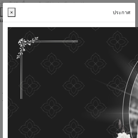
ข้ามไปยังเนื้อหาหลัก (Skip to Content)
ช่วยเหลือ
×
ประกาศ
เครื่องมือการเข้าถึง
ภาษาไทย
ภาษาอังกฤษ
เพิ่มขนาดตัวอักษร
ลดขนาดตัวอักษร
ขนาดตัวอักษรปกติ
ความคมชัดสูง
ความคมชัดเชิงลบ
ความคมชัดปกติ
เปิดอ่านด้วยเสียง
ปิดอ่านด้วยเสียง
ผังเว็บไซต์
เว็บไซต์นี้ใช้คุกกี้
(Cookies)
กรมกิจการผู้สูงอายุ
ให้ความสำคัญต่อข้อมูลส่วนบุคคลของ
ท่าน เพื่อการพัฒนาและปรับปรุงเว็บไซต์ หากท่านใช้บริการ