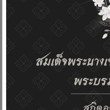
เว็บไซต์นี้โดยไม่มีการปรับตั้งค่าใดๆ แสดงว่าท่านยินยอมที่จะ
รับคุกกี้บนเว็บไซต์ และนโยบายสิทธิส่วนบุคคลของเรา
ดูรายละเอียด
ยอมรับทั้งหมด
02-659-6811
saraban@dop.mail.go.th
เปลี่ยนการแสดงผล
ก-
ก
ก+
C
C
C