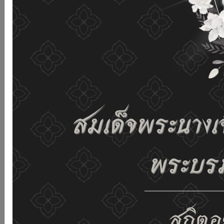
เว็บไซต์นี้โดยไม่มีการปรับตั้งค่าใดๆ แสดงว่าท่านยินยอมที่จะ
รับคุกกี้บนเว็บไซต์ และนโยบายสิทธิส่วนบุคคลของเรา
ดูรายละเอียด
ยอมรับทั้งหมด
02-659-6811
saraban@dop.mail.go.th
เปลี่ยนการแสดงผล
ก-
ก
ก+
C
C
C