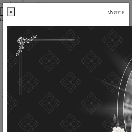
ข้ามไปยังเนื้อหาหลัก (Skip to Content)
ช่วยเหลือ
×
ประกาศ
เครื่องมือการเข้าถึง
ภาษาไทย
ภาษาอังกฤษ
เพิ่มขนาดตัวอักษร
ลดขนาดตัวอักษร
ขนาดตัวอักษรปกติ
ความคมชัดสูง
ความคมชัดเชิงลบ
ความคมชัดปกติ
เปิดอ่านด้วยเสียง
ปิดอ่านด้วยเสียง
ผังเว็บไซต์
เว็บไซต์นี้ใช้คุกกี้
(Cookies)
กรมกิจการผู้สูงอายุ
ให้ความสำคัญต่อข้อมูลส่วนบุคคลของ
ท่าน เพื่อการพัฒนาและปรับปรุงเว็บไซต์ หากท่านใช้บริการ