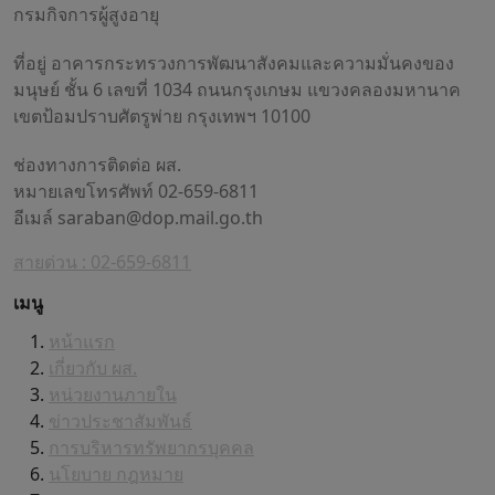
กรมกิจการผู้สูงอายุ
ที่อยู่ อาคารกระทรวงการพัฒนาสังคมและความมั่นคงของ
มนุษย์ ชั้น 6 เลขที่ 1034 ถนนกรุงเกษม แขวงคลองมหานาค
เขตป้อมปราบศัตรูพ่าย กรุงเทพฯ 10100
ช่องทางการติดต่อ ผส.
หมายเลขโทรศัพท์ 02-659-6811
อีเมล์
saraban@dop.mail.go.th
สายด่วน : 02-659-6811
เมนู
หน้าแรก
เกี่ยวกับ ผส.
หน่วยงานภายใน
ข่าวประชาสัมพันธ์
การบริหารทรัพยากรบุคคล
นโยบาย กฎหมาย