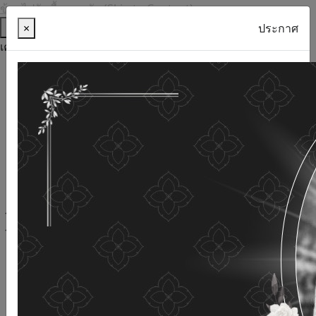
ข้ามไปยังเนื้อหาหลัก (Skip to Content)
ช่วยเหลือ
×
ประกาศ
เครื่องมือการเข้าถึง
ภาษาไทย
ภาษาอังกฤษ
เพิ่มขนาดตัวอักษร
ลดขนาดตัวอักษร
ขนาดตัวอักษรปกติ
ความคมชัดสูง
ความคมชัดเชิงลบ
ความคมชัดปกติ
เปิดอ่านด้วยเสียง
ปิดอ่านด้วยเสียง
ผังเว็บไซต์
เว็บไซต์นี้ใช้คุกกี้
(Cookies)
กรมกิจการผู้สูงอายุ
ให้ความสำคัญต่อข้อมูลส่วนบุคคลของ
ท่าน เพื่อการพัฒนาและปรับปรุงเว็บไซต์ หากท่านใช้บริการ