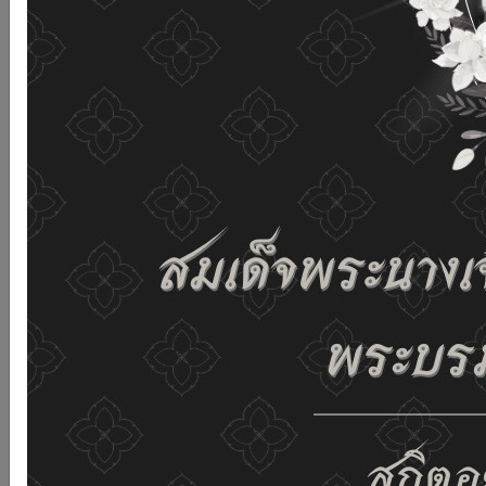
เว็บไซต์นี้โดยไม่มีการปรับตั้งค่าใดๆ แสดงว่าท่านยินยอมที่จะ
รับคุกกี้บนเว็บไซต์ และนโยบายสิทธิส่วนบุคคลของเรา
ดูรายละเอียด
ยอมรับทั้งหมด
02-659-6811
saraban@dop.mail.go.th
เปลี่ยนการแสดงผล
ก-
ก
ก+
C
C
C