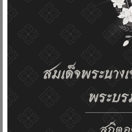
เว็บไซต์นี้โดยไม่มีการปรับตั้งค่าใดๆ แสดงว่าท่านยินยอมที่จะ
รับคุกกี้บนเว็บไซต์ และนโยบายสิทธิส่วนบุคคลของเรา
ดูรายละเอียด
ยอมรับทั้งหมด
02-659-6811
saraban@dop.mail.go.th
เปลี่ยนการแสดงผล
ก-
ก
ก+
C
C
C