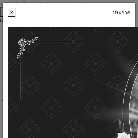
ข้ามไปยังเนื้อหาหลัก (Skip to Content)
ช่วยเหลือ
×
ประกาศ
เครื่องมือการเข้าถึง
ภาษาไทย
ภาษาอังกฤษ
เพิ่มขนาดตัวอักษร
ลดขนาดตัวอักษร
ขนาดตัวอักษรปกติ
ความคมชัดสูง
ความคมชัดเชิงลบ
ความคมชัดปกติ
เปิดอ่านด้วยเสียง
ปิดอ่านด้วยเสียง
ผังเว็บไซต์
เว็บไซต์นี้ใช้คุกกี้
(Cookies)
กรมกิจการผู้สูงอายุ
ให้ความสำคัญต่อข้อมูลส่วนบุคคลของ
ท่าน เพื่อการพัฒนาและปรับปรุงเว็บไซต์ หากท่านใช้บริการ