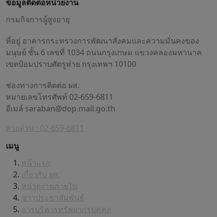
ข้อมูลติดต่อหน่วยงาน
กรมกิจการผู้สูงอายุ
ที่อยู่ อาคารกระทรวงการพัฒนาสังคมและความมั่นคงของ
มนุษย์ ชั้น 6 เลขที่ 1034 ถนนกรุงเกษม แขวงคลองมหานาค
เขตป้อมปราบศัตรูพ่าย กรุงเทพฯ 10100
ช่องทางการติดต่อ ผส.
หมายเลขโทรศัพท์ 02-659-6811
อีเมล์
saraban@dop.mail.go.th
สายด่วน : 02-659-6811
เมนู
หน้าแรก
เกี่ยวกับ ผส.
หน่วยงานภายใน
ข่าวประชาสัมพันธ์
การบริหารทรัพยากรบุคคล