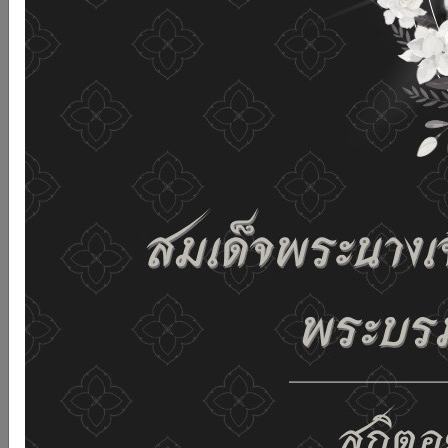
เว็บไซต์นี้โดยไม่มีการปรับตั้งค่าใดๆ แสดงว่าท่านยินยอมที่จะ
รับคุกกี้บนเว็บไซต์ และนโยบายสิทธิส่วนบุคคลของเรา
ดูรายละเอียด
ยอมรับทั้งหมด
02-659-6811
saraban@dop.mail.go.th
เปลี่ยนการแสดงผล
ก-
ก
ก+
C
C
C