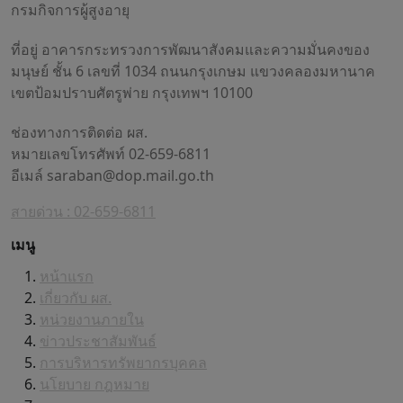
กรมกิจการผู้สูงอายุ
ที่อยู่ อาคารกระทรวงการพัฒนาสังคมและความมั่นคงของ
มนุษย์ ชั้น 6 เลขที่ 1034 ถนนกรุงเกษม แขวงคลองมหานาค
เขตป้อมปราบศัตรูพ่าย กรุงเทพฯ 10100
ช่องทางการติดต่อ ผส.
หมายเลขโทรศัพท์ 02-659-6811
อีเมล์
saraban@dop.mail.go.th
สายด่วน : 02-659-6811
เมนู
หน้าแรก
เกี่ยวกับ ผส.
หน่วยงานภายใน
ข่าวประชาสัมพันธ์
การบริหารทรัพยากรบุคคล
นโยบาย กฎหมาย