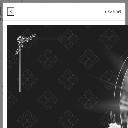
ข้ามไปยังเนื้อหาหลัก (Skip to Content)
ช่วยเหลือ
×
ประกาศ
เครื่องมือการเข้าถึง
ภาษาไทย
ภาษาอังกฤษ
เพิ่มขนาดตัวอักษร
ลดขนาดตัวอักษร
ขนาดตัวอักษรปกติ
ความคมชัดสูง
ความคมชัดเชิงลบ
ความคมชัดปกติ
เปิดอ่านด้วยเสียง
ปิดอ่านด้วยเสียง
ผังเว็บไซต์
เว็บไซต์นี้ใช้คุกกี้
(Cookies)
กรมกิจการผู้สูงอายุ
ให้ความสำคัญต่อข้อมูลส่วนบุคคลของ
ท่าน เพื่อการพัฒนาและปรับปรุงเว็บไซต์ หากท่านใช้บริการ