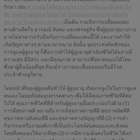
รักษา เช่น
ความดันโลหิตสูง
เบาหวาน
โรคหลอดเลือดหัวใจ
ตีบ
โรคกระดูกพรุน
โรคเกาต์
โรคหมอนรองกระดูกทับเส้น
ประสาท
โรคจอประสาทตา
เป็นต้น รวมถึงการเปลี่ยนแปลง
ทางด้านจิตใจ อารมณ์ สังคม และเศรษฐกิจ ซึ่งผู้สูงอายุบางราย
อาจไม่สามารถรับมือกับการเปลี่ยนแปลงนี้ได้ และอาจทำให้
เกิดปัญหาต่างๆ ตามมามากมาย ดังนั้น จุดประสงค์หลักของ
การดูแลผู้สูงอายุ ก็คือการทำให้ผู้สูงอายุดำเนินชีวิตได้อย่างมี
ความสุข มีอิสระ และมีคุณภาพ สามารถพึ่งพาตนเองได้โดย
พึ่งพาผู้อื่นน้อยที่สุด ถึงแม้ร่างกายจะเสื่อมถอยหรือมีโรค
ประจำตัวอยู่ก็ตาม
โดยหน้าที่ของผู้ดูแลคือทำให้ ผู้สูงอายุ เกิดแรงจูงใจในการดูแล
ตนเอง ไม่ย่อท้อต่ออุปสรรคต่างๆ เพื่อให้มีคุณภาพชีวิตที่ดีต่อ
ไปได้ คุณภาพชีวิตที่ดีสำหรับผู้สูงอายุนั้นประกอบไปด้วย (1)
การมีสุขภาพดี หมายถึง การมีสุขภาพกายที่ดี สุขภาพจิตที่ดี
สุขภาพทางสังคมที่ดี และสุขภาพทางปัญญาที่ดี (2) การทำ
กิจกรรมหรืองานอดิเรกที่เป็นประโยชน์ต่อตนเองและสังคม
โดยพึ่งตนเองให้มากที่สุด (3) การมีความมั่นคงในชีวิต ได้แก่