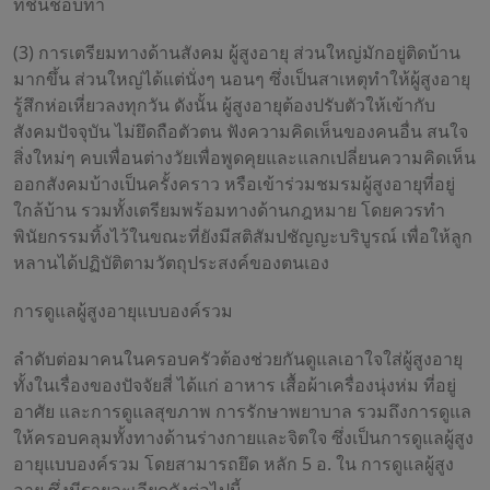
ที่ชื่นชอบทำ
(3) การเตรียมทางด้านสังคม ผู้สูงอายุ ส่วนใหญ่มักอยู่ติดบ้าน
มากขึ้น ส่วนใหญ่ได้แต่นั่งๆ นอนๆ ซึ่งเป็นสาเหตุทำให้ผู้สูงอายุ
รู้สึกห่อเหี่ยวลงทุกวัน ดังนั้น ผู้สูงอายุต้องปรับตัวให้เข้ากับ
สังคมปัจจุบัน ไม่ยึดถือตัวตน ฟังความคิดเห็นของคนอื่น สนใจ
สิ่งใหม่ๆ คบเพื่อนต่างวัยเพื่อพูดคุยและแลกเปลี่ยนความคิดเห็น
ออกสังคมบ้างเป็นครั้งคราว หรือเข้าร่วมชมรมผู้สูงอายุที่อยู่
ใกล้บ้าน รวมทั้งเตรียมพร้อมทางด้านกฎหมาย โดยควรทำ
พินัยกรรมทิ้งไว้ในขณะที่ยังมีสติสัมปชัญญะบริบูรณ์ เพื่อให้ลูก
หลานได้ปฏิบัติตามวัตถุประสงค์ของตนเอง
การดูแลผู้สูงอายุแบบองค์รวม
ลำดับต่อมาคนในครอบครัวต้องช่วยกันดูแลเอาใจใส่ผู้สูงอายุ
ทั้งในเรื่องของปัจจัยสี่ ได้แก่ อาหาร เสื้อผ้าเครื่องนุ่งห่ม ที่อยู่
อาศัย และการดูแลสุขภาพ การรักษาพยาบาล รวมถึงการดูแล
ให้ครอบคลุมทั้งทางด้านร่างกายและจิตใจ ซึ่งเป็นการดูแลผู้สูง
อายุแบบองค์รวม โดยสามารถยึด หลัก 5 อ. ใน การดูแลผู้สูง