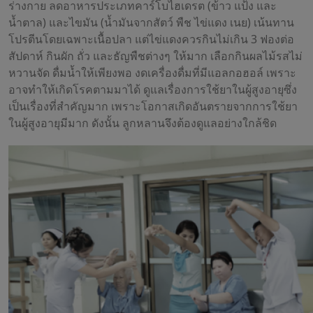
ร่างกาย ลดอาหารประเภทคาร์โบไฮเดรต (ข้าว แป้ง และ
น้ำตาล) และไขมัน (น้ำมันจากสัตว์ พืช ไข่แดง เนย) เน้นทาน
โปรตีนโดยเฉพาะเนื้อปลา แต่ไข่แดงควรกินไม่เกิน 3 ฟองต่อ
สัปดาห์ กินผัก ถั่ว และธัญพืชต่างๆ ให้มาก เลือกกินผลไม้รสไม่
หวานจัด ดื่มน้ำให้เพียงพอ งดเครื่องดื่มที่มีแอลกอฮอล์ เพราะ
อาจทำให้เกิดโรคตามมาได้ ดูแลเรื่องการใช้ยาในผู้สูงอายุซึ่ง
เป็นเรื่องที่สำคัญมาก เพราะโอกาสเกิดอันตรายจากการใช้ยา
ในผู้สูงอายุมีมาก ดังนั้น ลูกหลานจึงต้องดูแลอย่างใกล้ชิด