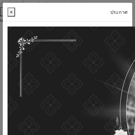
ข้ามไปยังเนื้อหาหลัก (Skip to Content)
ช่วยเหลือ
×
ประกาศ
เครื่องมือการเข้าถึง
ภาษาไทย
ภาษาอังกฤษ
เพิ่มขนาดตัวอักษร
ลดขนาดตัวอักษร
ขนาดตัวอักษรปกติ
ความคมชัดสูง
ความคมชัดเชิงลบ
ความคมชัดปกติ
เปิดอ่านด้วยเสียง
ปิดอ่านด้วยเสียง
ผังเว็บไซต์
เว็บไซต์นี้ใช้คุกกี้
(Cookies)
กรมกิจการผู้สูงอายุ
ให้ความสำคัญต่อข้อมูลส่วนบุคคลของ
ท่าน เพื่อการพัฒนาและปรับปรุงเว็บไซต์ หากท่านใช้บริการ