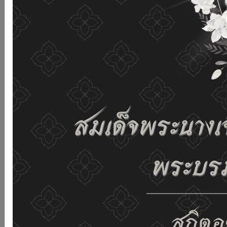
เว็บไซต์นี้โดยไม่มีการปรับตั้งค่าใดๆ แสดงว่าท่านยินยอมที่จะ
รับคุกกี้บนเว็บไซต์ และนโยบายสิทธิส่วนบุคคลของเรา
ดูรายละเอียด
ยอมรับทั้งหมด
02-659-6811
saraban@dop.mail.go.th
เปลี่ยนการแสดงผล
ก-
ก
ก+
C
C
C