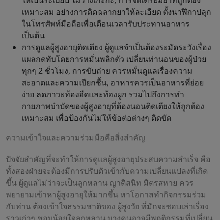
ให้เป็นระเบียบ ไม่วางเกะกะ, การจัดเตรียมยาที่ถูกต้อง
เหมาะสม อย่างการติดฉลากยาให้ละเอียด ตั้งนาฬิกาปลุก
ในโทรศัพท์มือถือเพื่อเตือนเวลารับประทานอาหาร
เป็นต้น
การดูแลผู้สูงอายุติดเตียง ผู้ดูแลจำเป็นต้องระมัดระวังเรื่อง
แผลกดทับโดยการหมั่นพลิกตัว เปลี่ยนท่านอนของผู้ป่วย
ทุกๆ 2 ชั่วโมง, การขับถ่าย ควรหมั่นดูแลเรื่องความ
สะอาดและความเปียกชื้น, อาหารควรเป็นอาหารที่ย่อย
ง่าย ลดภาวะท้องอืดและท้องผูก รวมไปถึงการทำ
กายภาพบำบัดของผู้สูงอายุที่ต้องนอนติดเตียงให้ถูกต้อง
เหมาะสม เพื่อป้องกันไม่ให้ข้อต่อต่างๆ ติดขัด
ความเข้าใจและความร่วมมือคือสิ่งสำคัญ
ปัจจัยสำคัญที่จะทำให้การดูแลผู้สูงอายุประสบความสำเร็จ คือ
ทั้งสองฝ่ายจะต้องมีการปรับตัวเข้ากับความเปลี่ยนแปลงที่เกิด
ขึ้น ผู้ดูแลไม่ว่าจะเป็นลูกหลาน ญาติสนิท มิตรสหาย ควร
พยายามเข้าหาผู้สูงอายุให้มากขึ้น หาโอกาสทำกิจกรรมร่วม
กับท่าน ต้องเข้าใจธรรมชาติของ ผู้สูงวัย ที่มักจะชอบเล่าเรื่อง
ราวเก่าๆ ชอบน้อยใจลูกหลาน บางคนอาจมีพฤติกรรมที่เปลี่ยน