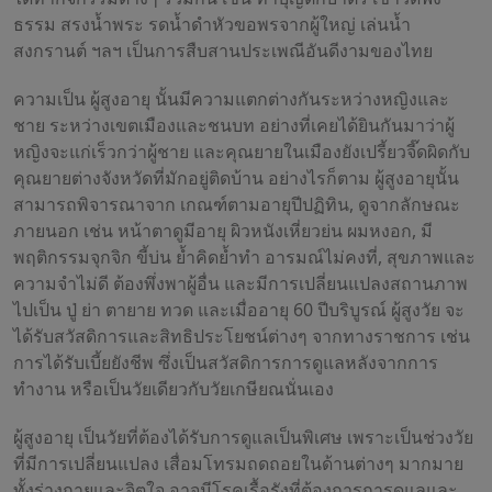
ธรรม สรงน้ำพระ รดน้ำดำหัวขอพรจากผู้ใหญ่ เล่นน้ำ
สงกรานต์ ฯลฯ เป็นการสืบสานประเพณีอันดีงามของไทย
ความเป็น ผู้สูงอายุ นั้นมีความแตกต่างกันระหว่างหญิงและ
ชาย ระหว่างเขตเมืองและชนบท อย่างที่เคยได้ยินกันมาว่าผู้
หญิงจะแก่เร็วกว่าผู้ชาย และคุณยายในเมืองยังเปรี้ยวจี๊ดผิดกับ
คุณยายต่างจังหวัดที่มักอยู่ติดบ้าน อย่างไรก็ตาม ผู้สูงอายุนั้น
สามารถพิจารณาจาก เกณฑ์ตามอายุปีปฏิทิน, ดูจากลักษณะ
ภายนอก เช่น หน้าตาดูมีอายุ ผิวหนังเหี่ยวย่น ผมหงอก, มี
พฤติกรรมจุกจิก ขี้บ่น ย้ำคิดย้ำทำ อารมณ์ไม่คงที่, สุขภาพและ
ความจำไม่ดี ต้องพึ่งพาผู้อื่น และมีการเปลี่ยนแปลงสถานภาพ
ไปเป็น ปู่ ย่า ตายาย ทวด และเมื่ออายุ 60 ปีบริบูรณ์ ผู้สูงวัย จะ
ได้รับสวัสดิการและสิทธิประโยชน์ต่างๆ จากทางราชการ เช่น
การได้รับเบี้ยยังชีพ ซึ่งเป็นสวัสดิการการดูแลหลังจากการ
ทำงาน หรือเป็นวัยเดียวกับวัยเกษียณนั่นเอง
ผู้สูงอายุ เป็นวัยที่ต้องได้รับการดูแลเป็นพิเศษ เพราะเป็นช่วงวัย
ที่มีการเปลี่ยนแปลง เสื่อมโทรมถดถอยในด้านต่างๆ มากมาย
ทั้งร่างกายและจิตใจ อาจมีโรคเรื้อรังที่ต้องการการดูแลและ