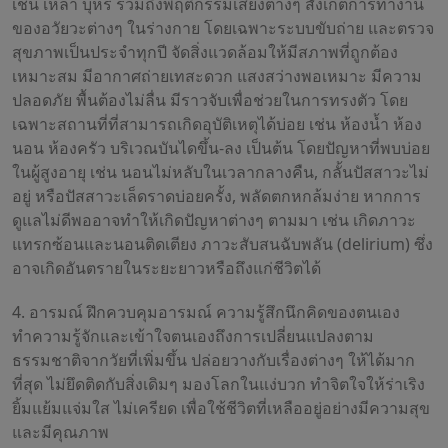
เช่น เหล้า บุหรี่ รวมถึงพฤติกรรมเสี่ยงต่างๆ สังเกตการทำงาน
ของอวัยวะต่างๆ ในร่างกาย โดยเฉพาะระบบขับถ่าย และตรวจ
สุขภาพเป็นประจำทุกปี จัดสิ่งแวดล้อมให้มีสภาพที่ถูกต้อง
เหมาะสม มีอากาศถ่ายเทสะดวก แสงสว่างพอเหมาะ มีความ
ปลอดภัย พื้นต้องไม่ลื่น มีราวจับเพื่อช่วยในการทรงตัว โดย
เฉพาะสถานที่ที่สามารถเกิดอุบัติเหตุได้บ่อย เช่น ห้องน้ำ ห้อง
นอน ห้องครัว บริเวณบันไดขึ้น-ลง เป็นต้น โดยปัญหาที่พบบ่อย
ในผู้สูงอายุ เช่น นอนไม่หลับในเวลากลางคืน, กลั้นปัสสาวะไม่
อยู่ หรือปัสสาวะเล็ดราดบ่อยครั้ง, พลัดตกหกล้มง่าย หากการ
ดูแลไม่ดีพออาจทำให้เกิดปัญหาต่างๆ ตามมา เช่น เกิดภาวะ
แทรกซ้อนและนอนติดเตียง ภาวะสับสนฉับพลัน (delirium) ซึ่ง
อาจเกิดอันตรายในระยะยาวหรือถึงแก่ชีวิตได้
4. อารมณ์ ฝึกควบคุมอารมณ์ ความรู้สึกนึกคิดของตนเอง
ทำความรู้จักและเข้าใจตนเองถึงการเปลี่ยนแปลงตาม
ธรรมชาติจากวัยที่เพิ่มขึ้น ปล่อยวางกับเรื่องต่างๆ ให้ได้มาก
ที่สุด ไม่ยึดติดกับสิ่งเดิมๆ มองโลกในแง่บวก ทำจิตใจให้ร่าเริง
ยิ้มแย้มแจ่มใส ไม่เครียด เพื่อใช้ชีวิตที่เหลืออยู่อย่างมีความสุข
และมีคุณภาพ