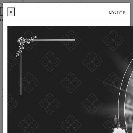
ข้ามไปยังเนื้อหาหลัก (Skip to Content)
ช่วยเหลือ
×
ประกาศ
เครื่องมือการเข้าถึง
ภาษาไทย
ภาษาอังกฤษ
เพิ่มขนาดตัวอักษร
ลดขนาดตัวอักษร
ขนาดตัวอักษรปกติ
ความคมชัดสูง
ความคมชัดเชิงลบ
ความคมชัดปกติ
เปิดอ่านด้วยเสียง
ปิดอ่านด้วยเสียง
ผังเว็บไซต์
เว็บไซต์นี้ใช้คุกกี้
(Cookies)
กรมกิจการผู้สูงอายุ
ให้ความสำคัญต่อข้อมูลส่วนบุคคลของ
ท่าน เพื่อการพัฒนาและปรับปรุงเว็บไซต์ หากท่านใช้บริการ