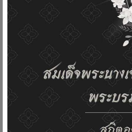
เว็บไซต์นี้โดยไม่มีการปรับตั้งค่าใดๆ แสดงว่าท่านยินยอมที่จะ
รับคุกกี้บนเว็บไซต์ และนโยบายสิทธิส่วนบุคคลของเรา
ดูรายละเอียด
ยอมรับทั้งหมด
02-659-6811
saraban@dop.mail.go.th
เปลี่ยนการแสดงผล
ก-
ก
ก+
C
C
C