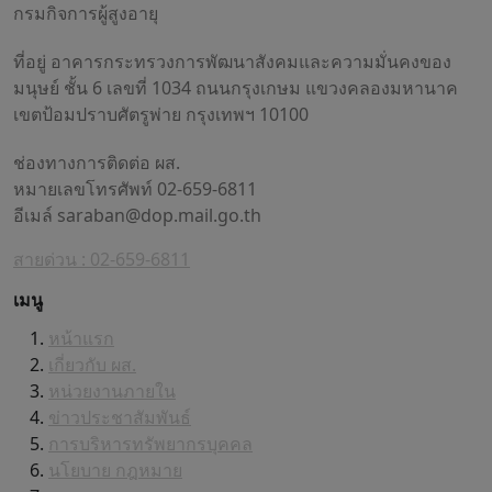
กรมกิจการผู้สูงอายุ
ที่อยู่ อาคารกระทรวงการพัฒนาสังคมและความมั่นคงของ
มนุษย์ ชั้น 6 เลขที่ 1034 ถนนกรุงเกษม แขวงคลองมหานาค
เขตป้อมปราบศัตรูพ่าย กรุงเทพฯ 10100
ช่องทางการติดต่อ ผส.
หมายเลขโทรศัพท์ 02-659-6811
อีเมล์
saraban@dop.mail.go.th
สายด่วน : 02-659-6811
เมนู
หน้าแรก
เกี่ยวกับ ผส.
หน่วยงานภายใน
ข่าวประชาสัมพันธ์
การบริหารทรัพยากรบุคคล
นโยบาย กฎหมาย