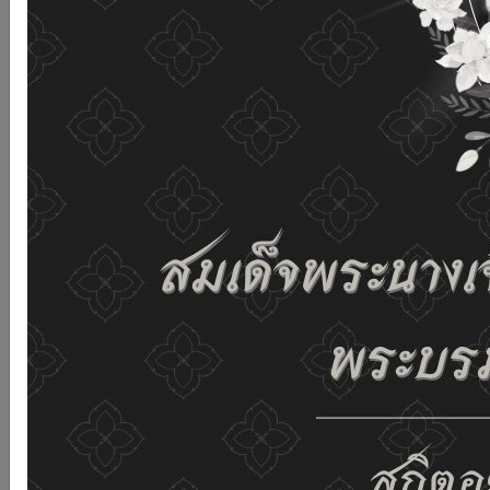
เว็บไซต์นี้โดยไม่มีการปรับตั้งค่าใดๆ แสดงว่าท่านยินยอมที่จะ
รับคุกกี้บนเว็บไซต์ และนโยบายสิทธิส่วนบุคคลของเรา
ดูรายละเอียด
ยอมรับทั้งหมด
02-659-6811
saraban@dop.mail.go.th
เปลี่ยนการแสดงผล
ก-
ก
ก+
C
C
C