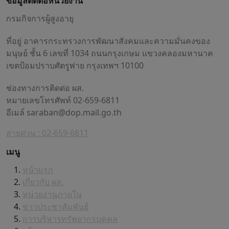
ข้อมูลติดต่อหน่วยงาน
กรมกิจการผู้สูงอายุ
ที่อยู่ อาคารกระทรวงการพัฒนาสังคมและความมั่นคงของ
มนุษย์ ชั้น 6 เลขที่ 1034 ถนนกรุงเกษม แขวงคลองมหานาค
เขตป้อมปราบศัตรูพ่าย กรุงเทพฯ 10100
ช่องทางการติดต่อ ผส.
หมายเลขโทรศัพท์ 02-659-6811
อีเมล์
saraban@dop.mail.go.th
สายด่วน : 02-659-6811
เมนู
หน้าแรก
เกี่ยวกับ ผส.
หน่วยงานภายใน
ข่าวประชาสัมพันธ์
การบริหารทรัพยากรบุคคล