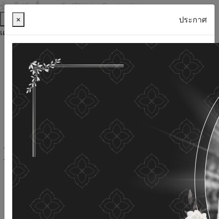
ข้ามไปยังเนื้อหาหลัก (Skip to Content)
ช่วยเหลือ
×
ประกาศ
เครื่องมือการเข้าถึง
ภาษาไทย
ภาษาอังกฤษ
เพิ่มขนาดตัวอักษร
ลดขนาดตัวอักษร
ขนาดตัวอักษรปกติ
ความคมชัดสูง
ความคมชัดเชิงลบ
ความคมชัดปกติ
เปิดอ่านด้วยเสียง
ปิดอ่านด้วยเสียง
ผังเว็บไซต์
เว็บไซต์นี้ใช้คุกกี้
(Cookies)
กรมกิจการผู้สูงอายุ
ให้ความสำคัญต่อข้อมูลส่วนบุคคลของ
ท่าน เพื่อการพัฒนาและปรับปรุงเว็บไซต์ หากท่านใช้บริการ