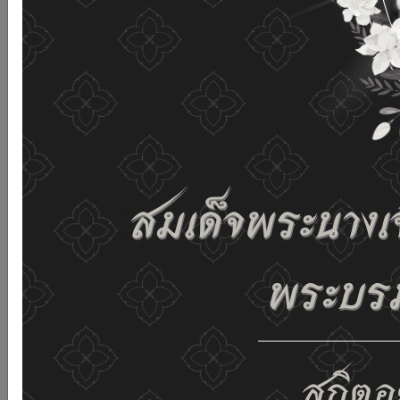
เว็บไซต์นี้โดยไม่มีการปรับตั้งค่าใดๆ แสดงว่าท่านยินยอมที่จะ
รับคุกกี้บนเว็บไซต์ และนโยบายสิทธิส่วนบุคคลของเรา
ดูรายละเอียด
ยอมรับทั้งหมด
02-659-6811
saraban@dop.mail.go.th
เปลี่ยนการแสดงผล
ก-
ก
ก+
C
C
C