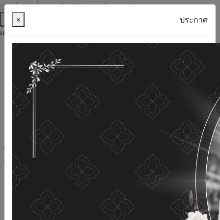
ข้ามไปยังเนื้อหาหลัก (Skip to Content)
ช่วยเหลือ
×
ประกาศ
เครื่องมือการเข้าถึง
ภาษาไทย
ภาษาอังกฤษ
เพิ่มขนาดตัวอักษร
ลดขนาดตัวอักษร
ขนาดตัวอักษรปกติ
ความคมชัดสูง
ความคมชัดเชิงลบ
ความคมชัดปกติ
เปิดอ่านด้วยเสียง
ปิดอ่านด้วยเสียง
ผังเว็บไซต์
เว็บไซต์นี้ใช้คุกกี้
(Cookies)
กรมกิจการผู้สูงอายุ
ให้ความสำคัญต่อข้อมูลส่วนบุคคลของ
ท่าน เพื่อการพัฒนาและปรับปรุงเว็บไซต์ หากท่านใช้บริการ