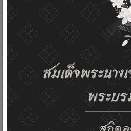
เว็บไซต์นี้โดยไม่มีการปรับตั้งค่าใดๆ แสดงว่าท่านยินยอมที่จะ
รับคุกกี้บนเว็บไซต์ และนโยบายสิทธิส่วนบุคคลของเรา
ดูรายละเอียด
ยอมรับทั้งหมด
02-659-6811
saraban@dop.mail.go.th
เปลี่ยนการแสดงผล
ก-
ก
ก+
C
C
C