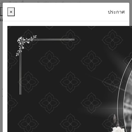
ข้ามไปยังเนื้อหาหลัก (Skip to Content)
ช่วยเหลือ
×
ประกาศ
เครื่องมือการเข้าถึง
ภาษาไทย
ภาษาอังกฤษ
เพิ่มขนาดตัวอักษร
ลดขนาดตัวอักษร
ขนาดตัวอักษรปกติ
ความคมชัดสูง
ความคมชัดเชิงลบ
ความคมชัดปกติ
เปิดอ่านด้วยเสียง
ปิดอ่านด้วยเสียง
ผังเว็บไซต์
เว็บไซต์นี้ใช้คุกกี้
(Cookies)
กรมกิจการผู้สูงอายุ
ให้ความสำคัญต่อข้อมูลส่วนบุคคลของ
ท่าน เพื่อการพัฒนาและปรับปรุงเว็บไซต์ หากท่านใช้บริการ