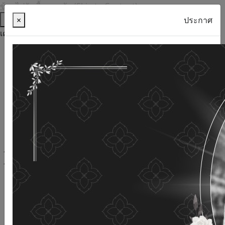
ข้ามไปยังเนื้อหาหลัก (Skip to Content)
ช่วยเหลือ
×
ประกาศ
เครื่องมือการเข้าถึง
ภาษาไทย
ภาษาอังกฤษ
เพิ่มขนาดตัวอักษร
ลดขนาดตัวอักษร
ขนาดตัวอักษรปกติ
ความคมชัดสูง
ความคมชัดเชิงลบ
ความคมชัดปกติ
เปิดอ่านด้วยเสียง
ปิดอ่านด้วยเสียง
ผังเว็บไซต์
เว็บไซต์นี้ใช้คุกกี้
(Cookies)
กรมกิจการผู้สูงอายุ
ให้ความสำคัญต่อข้อมูลส่วนบุคคลของ
ท่าน เพื่อการพัฒนาและปรับปรุงเว็บไซต์ หากท่านใช้บริการ