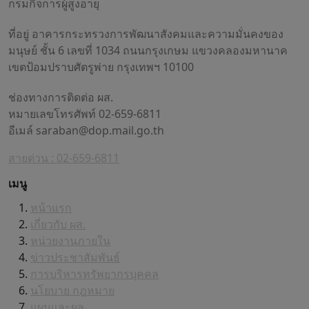
กรมกิจการผู้สูงอายุ
ที่อยู่ อาคารกระทรวงการพัฒนาสังคมและความมั่นคงของ
มนุษย์ ชั้น 6 เลขที่ 1034 ถนนกรุงเกษม แขวงคลองมหานาค
เขตป้อมปราบศัตรูพ่าย กรุงเทพฯ 10100
ช่องทางการติดต่อ ผส.
หมายเลขโทรศัพท์ 02-659-6811
อีเมล์
saraban@dop.mail.go.th
สายด่วน : 02-659-6811
เมนู
หน้าแรก
เกี่ยวกับ ผส.
หน่วยงานภายใน
ข่าวประชาสัมพันธ์
การบริหารทรัพยากรบุคคล
นโยบาย กฎหมาย
แผนและผล