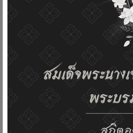
เว็บไซต์นี้โดยไม่มีการปรับตั้งค่าใดๆ แสดงว่าท่านยินยอมที่จะ
รับคุกกี้บนเว็บไซต์ และนโยบายสิทธิส่วนบุคคลของเรา
ดูรายละเอียด
ยอมรับทั้งหมด
02-659-6811
saraban@dop.mail.go.th
เปลี่ยนการแสดงผล
ก-
ก
ก+
C
C
C